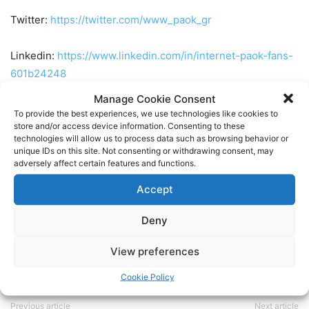
Twitter:
https://twitter.com/www_paok_gr
Linkedin:
https://www.linkedin.com/in/internet-paok-fans-
601b24248
Manage Cookie Consent
Instagram:
https://www.instagram.com/internetpaokfans
To provide the best experiences, we use technologies like cookies to
store and/or access device information. Consenting to these
technologies will allow us to process data such as browsing behavior or
#paok #paokfans #παοκ #thessaloniki
unique IDs on this site. Not consenting or withdrawing consent, may
adversely affect certain features and functions.
TAGS
LIBERO 107.4
NEWS
ΕΙΔΗΣΕΙΣ
ΠΑΟΚ
Accept
Deny
View preferences
Cookie Policy
Previous article
Next article