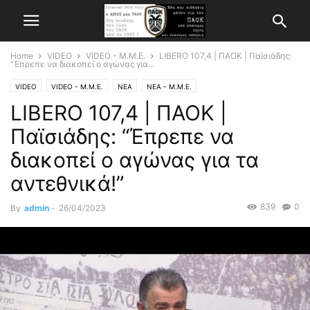
Home
VIDEO
VIDEO - Μ.Μ.Ε.
LIBERO 107,4 | ΠΑΟΚ | Παϊσιάδης:
“Έπρεπε να διακοπεί ο αγώνας για...
VIDEO
VIDEO - Μ.Μ.Ε.
ΝΕΑ
ΝΕΑ - Μ.Μ.Ε.
LIBERO 107,4 | ΠΑΟΚ |
Παϊσιάδης: “Έπρεπε να
διακοπεί ο αγώνας για τα
αντεθνικά!”
839
0
By
admin
-
26/04/2023