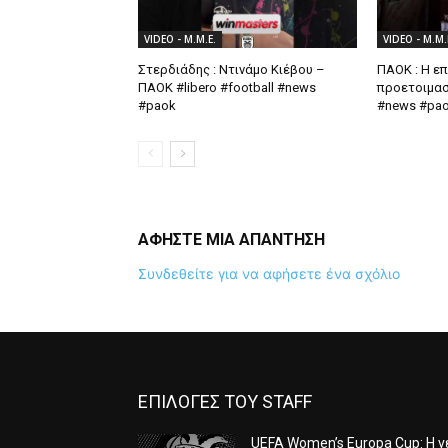
VIDEO - Μ.Μ.Ε.
VIDEO - Μ.Μ.
Στερδιάδης : Ντινάμο Κιέβου –
ΠΑΟΚ : Η επ
ΠΑΟΚ #libero #football #news
προετοιμασί
#paok
#news #pa
ΑΦΗΣΤΕ ΜΙΑ ΑΠΑΝΤΗΣΗ
Συνδεθείτε για να αφήσετε ένα σχόλιο
ΕΠΙΛΟΓΕΣ ΤΟΥ STAFF
UEFA Women’s Europa Cup: Η ν