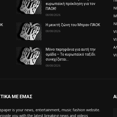
Π
ευρωπαϊκή πρόκληση για τον
Ν
ΠΑΟΚ!
08/08/2026
Μ
ΝΕ
ΟΚ
Η μεικτή ζώνη του Μπραν-ΠΑΟΚ
08/08/2026
V
V
Α
Μόνο περηφάνια για αυτή την
ομάδα – Το ευρωπαϊκό ταξίδι
VI
συνεχίζεται…
08/08/2026
ΤΙΚΑ ΜΕ ΕΜΑΣ
Α
paper is your news, entertainment, music fashion website.
rovide you with the latest breaking news and videos