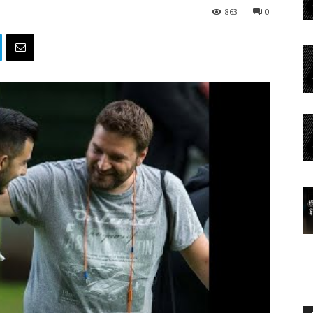
863
0