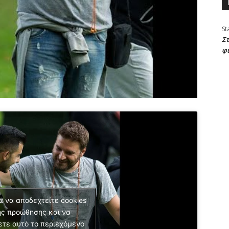
St
Στ
φ
α να αποδεχτείτε cookies
ς προώθησης και να
ετε αυτό το περιεχόμενο