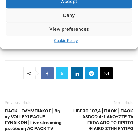
Accept
Instagram:
https://www.instagram.com/internetpaokfans
Deny
View preferences
#paok #paokfans #παοκ #thessaloniki
Cookie Policy
TAGS
LIBERO 107.4
NEWS
ΕΙΔΗΣΕΙΣ
ΠΑΟΚ
Previous article
Next article
ΠΑΟΚ – ΟΛΥΜΠΙΑΚΟΣ | 8η
LIBERO 107,4 | ΠΑΟΚ | ΠΑΟΚ
αγ VOLLEYLEAGUE
– ASDOD 4-1 ΑΚΟΥΣΤΕ ΤΑ
ΓΥΝΑΙΚΩΝ | Live streaming
ΓΚΟΛ ΑΠΟ ΤΟ ΠΡΩΤΟ
μετάδοση AC PAOK TV
ΦΙΛΙΚΟ ΣΤΗΝ ΚΥΠΡΟ