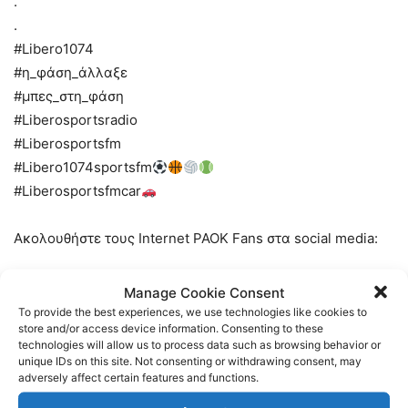
.
.
#Libero1074
#η_φάση_άλλαξε
#μπες_στη_φάση
#Liberosportsradio
#Liberosportsfm
#Libero1074sportsfm
#Liberosportsfmcar
Ακολουθήστε τους Internet PAOK Fans στα social media:
Facebook:
https://www.facebook.com/InternetPAOKFans
Manage Cookie Consent
To provide the best experiences, we use technologies like cookies to
store and/or access device information. Consenting to these
Twitter:
https://twitter.com/www_paok_gr
technologies will allow us to process data such as browsing behavior or
unique IDs on this site. Not consenting or withdrawing consent, may
adversely affect certain features and functions.
Linkedin:
https://www.linkedin.com/in/internet-paok-fans-
601b24248