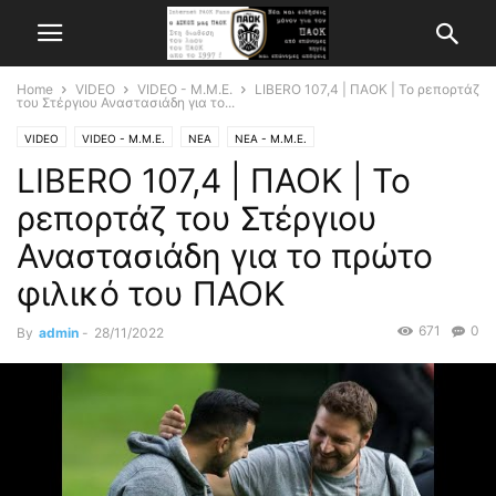
Home
VIDEO
VIDEO - Μ.Μ.Ε.
LIBERO 107,4 | ΠΑΟΚ | Το ρεπορτάζ
του Στέργιου Αναστασιάδη για το...
VIDEO
VIDEO - Μ.Μ.Ε.
ΝΕΑ
ΝΕΑ - Μ.Μ.Ε.
LIBERO 107,4 | ΠΑΟΚ | Το
ρεπορτάζ του Στέργιου
Αναστασιάδη για το πρώτο
φιλικό του ΠΑΟΚ
671
0
By
admin
-
28/11/2022