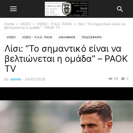
Home
VIDEO
VIDEO - Π.Α.Ε. ΠΑΟΚ
Λίσι: ”Το σημαντικό είναι να
βελτιώνεται η ομάδα” – PAOK TV
VIDEO
VIDEO - Π.Α.Ε. ΠΑΟΚ
ΑΘΛΗΜΑΤΑ
ΠΟΔΟΣΦΑΙΡΟ
Λίσι: ”Το σημαντικό είναι να
βελτιώνεται η ομάδα” – PAOK
TV
89
0
By
admin
-
04/07/2026