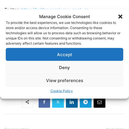
Twitter:
https://twitter.com/www_paok_gr
Manage Cookie Consent
To provide the best experiences, we use technologies like cookies to
Linkedin:
https://www.linkedin.com/in/internet-paok-fans-
store and/or access device information. Consenting to these
601b24248
technologies will allow us to process data such as browsing behavior or
unique IDs on this site. Not consenting or withdrawing consent, may
adversely affect certain features and functions.
Instagram:
https://www.instagram.com/internetpaokfans
Accept
#paok #paokfans #παοκ #thessaloniki
Deny
TAGS
FOOTBALL
ΠΑΟΚ
ΠΟΔΟΣΦΑΙΡΟ
View preferences
Cookie Policy