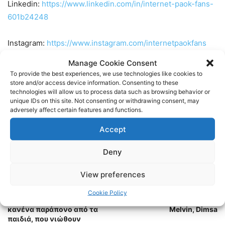
Linkedin:
https://www.linkedin.com/in/internet-paok-fans-
601b24248
Instagram:
https://www.instagram.com/internetpaokfans
Manage Cookie Consent
#paok #paokfans #παοκ #thessaloniki
To provide the best experiences, we use technologies like cookies to
store and/or access device information. Consenting to these
technologies will allow us to process data such as browsing behavior or
TAGS
LIBERO 107.4
NEWS
ΕΙΔΗΣΕΙΣ
ΠΑΟΚ
unique IDs on this site. Not consenting or withdrawing consent, may
adversely affect certain features and functions.
Accept
Deny
View preferences
Previous article
Next article
Cookie Policy
Μπούτσκος: «Δεν έχω
Το ιατρικό δελτίο για
κανένα παράπονο από τα
Melvin, Dimsa
παιδιά, που νιώθουν