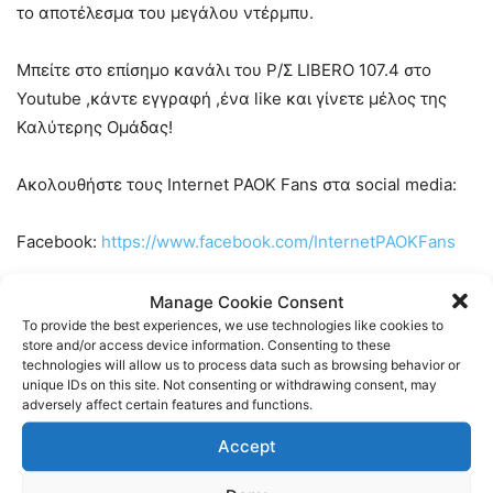
το αποτέλεσμα του μεγάλου ντέρμπυ.
Μπείτε στο επίσημο κανάλι του Ρ/Σ LIBERO 107.4 στο
Youtube ,κάντε εγγραφή ,ένα like και γίνετε μέλος της
Καλύτερης Ομάδας!
Ακολουθήστε τους Internet PAOK Fans στα social media:
Facebook:
https://www.facebook.com/InternetPAOKFans
Twitter:
https://twitter.com/www_paok_gr
Manage Cookie Consent
To provide the best experiences, we use technologies like cookies to
store and/or access device information. Consenting to these
Linkedin:
https://www.linkedin.com/in/internet-paok-fans-
technologies will allow us to process data such as browsing behavior or
601b24248
unique IDs on this site. Not consenting or withdrawing consent, may
adversely affect certain features and functions.
Instagram:
https://www.instagram.com/internetpaokfans
Accept