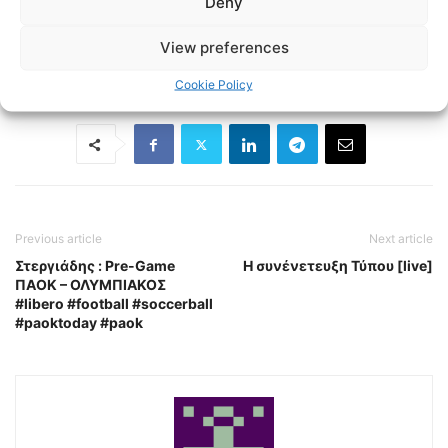
Deny
#paok #paokfans #παοκ #thessaloniki
View preferences
TAGS
LIBERO 107.4
NEWS
ΕΙΔΗΣΕΙΣ
ΠΑΟΚ
Cookie Policy
Previous article
Next article
Στεργιάδης : Pre-Game
Η συνένετευξη Τύπου [live]
ΠΑΟΚ – ΟΛΥΜΠΙΑΚΟΣ
#libero #football #soccerball
#paoktoday #paok