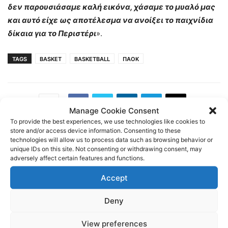
δεν παρουσιάσαμε καλή εικόνα, χάσαμε το μυαλό μας
και αυτό είχε ως αποτέλεσμα να ανοίξει το παιχνίδια
δίκαια για το Περιστέρι
».
TAGS
BASKET
BASKETBALL
ΠΑΟΚ
Manage Cookie Consent
To provide the best experiences, we use technologies like cookies to
store and/or access device information. Consenting to these
technologies will allow us to process data such as browsing behavior or
unique IDs on this site. Not consenting or withdrawing consent, may
Previous article
Next article
adversely affect certain features and functions.
Πέρασε από το Ηράκλειο η
1-1 με Μακεδονικό ο ΠΑΟΚ
Κ19
Β [εικόνες]
Accept
Deny
View preferences