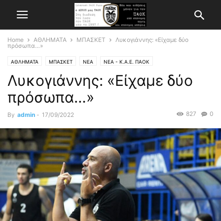
Home
ΑΘΛΗΜΑΤΑ
ΜΠΑΣΚΕΤ
Λυκογιάννης: «Είχαμε δύο
πρόσωπα…»
ΑΘΛΗΜΑΤΑ
ΜΠΑΣΚΕΤ
ΝΕΑ
ΝΕΑ - Κ.Α.Ε. ΠΑΟΚ
Λυκογιάννης: «Είχαμε δύο
πρόσωπα…»
827
0
By
admin
-
17/09/2022