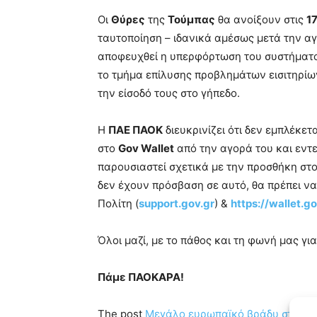
Οι
Θύρες
της
Τούμπας
θα ανοίξουν στις
17
ταυτοποίηση – ιδανικά αμέσως μετά την αγ
αποφευχθεί η υπερφόρτωση του συστήματος
το τμήμα επίλυσης προβλημάτων εισιτηρίων
την είσοδό τους στο γήπεδο.
Η
ΠΑΕ ΠΑΟΚ
διευκρινίζει ότι δεν εμπλέκετ
στο
Gov Wallet
από την αγορά του και εντε
παρουσιαστεί σχετικά με την προσθήκη στο 
δεν έχουν πρόσβαση σε αυτό, θα πρέπει ν
Πολίτη (
support.gov.gr
) &
https://wallet.g
Όλοι μαζί, με το πάθος και τη φωνή μας για
Πάμε ΠΑΟΚΑΡΑ!
The post
Μεγάλο ευρωπαϊκό βράδυ στην 