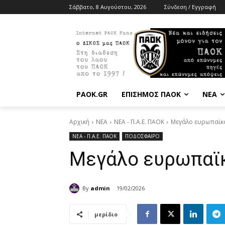
Σάββατο, 8 Αυγούστου, 2026
Σύνδεση / Εγγραφή
PAOK.GR
ΕΠΙΣΗΜΟΣ ΠΑΟΚ
ΝΕΑ
Αρχική
ΝΕΑ
ΝΕΑ - Π.Α.Ε. ΠΑΟΚ
Μεγάλο ευρωπαϊκ
ΝΕΑ - Π.Α.Ε. ΠΑΟΚ
ΠΟΔΟΣΦΑΙΡΟ
Μεγάλο ευρωπαϊκ
By
admin
19/02/2026
μερίδιο