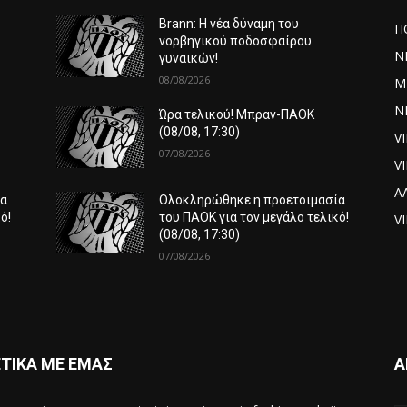
Brann: Η νέα δύναμη του
Π
νορβηγικού ποδοσφαίρου
Ν
γυναικών!
08/08/2026
Μ
ΝΕ
Ώρα τελικού! Μπραν-ΠΑΟΚ
(08/08, 17:30)
V
07/08/2026
V
Α
ία
Ολοκληρώθηκε η προετοιμασία
ό!
του ΠΑΟΚ για τον μεγάλο τελικό!
VI
(08/08, 17:30)
07/08/2026
ΤΙΚΑ ΜΕ ΕΜΑΣ
Α