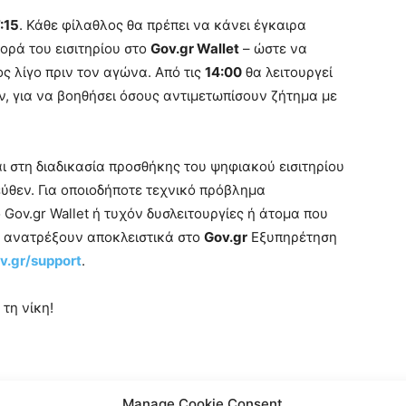
:15
. Κάθε φίλαθλος θα πρέπει να κάνει έγκαιρα
ορά του εισιτηρίου στο
Gov.gr Wallet
– ώστε να
 λίγο πριν τον αγώνα. Από τις
14:00
θα λειτουργεί
, για να βοηθήσει όσους αντιμετωπίσουν ζήτημα με
αι στη διαδικασία προσθήκης του ψηφιακού εισιτηρίου
ύθεν. Για οποιοδήποτε τεχνικό πρόβλημα
Gov.gr Wallet ή τυχόν δυσλειτουργίες ή άτομα που
α ανατρέξουν αποκλειστικά στο
Gov.gr
Εξυπηρέτηση
ov.gr/support
.
 τη νίκη!
Τούμπα
appeared first on
PAOKFC
.
Manage Cookie Consent