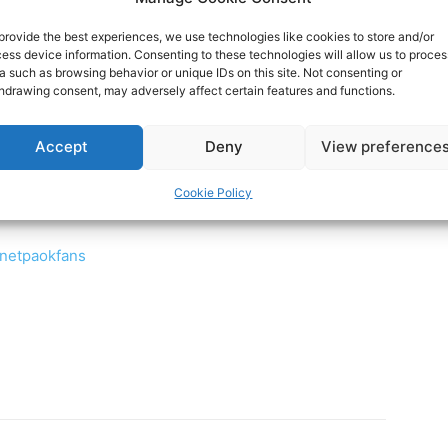
provide the best experiences, we use technologies like cookies to store and/or
ocial media:
ess device information. Consenting to these technologies will allow us to proces
a such as browsing behavior or unique IDs on this site. Not consenting or
hdrawing consent, may adversely affect certain features and functions.
rnetPAOKFans
Accept
Deny
View preference
Cookie Policy
rnet-paok-fans-601b24248
rnetpaokfans