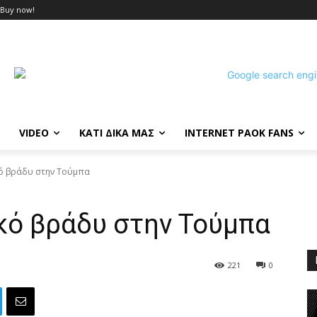
Buy now!
VIDEO
ΚΑΤΙ ΔΙΚΑ ΜΑΣ
INTERNET PAOK FANS
ό βράδυ στην Τούμπα
ό βράδυ στην Τούμπα
221
0