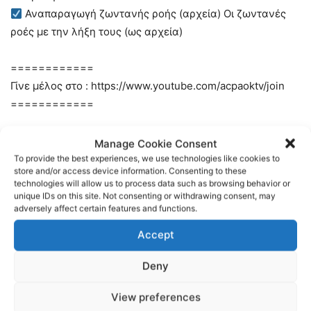
Αναπαραγωγή ζωντανής ροής (αρχεία) Οι ζωντανές
ροές με την λήξη τους (ως αρχεία)
============
Γίνε μέλος στο : https://www.youtube.com/acpaoktv/join
============
ή
Manage Cookie Consent
============
To provide the best experiences, we use technologies like cookies to
store and/or access device information. Consenting to these
Κάνε την εγγραφή σου στο AC PAOK TV στο :
technologies will allow us to process data such as browsing behavior or
https://www.youtube.com/c/acpaoktv?sub_confirmation=1
unique IDs on this site. Not consenting or withdrawing consent, may
adversely affect certain features and functions.
Περισσότερα νέα στο
Accept
http://www.acpaok.gr/
Deny
Γίνετε μέλος σε αυτό το κανάλι για να αποκτήσετε
View preferences
πρόσβαση σε προνόμια: