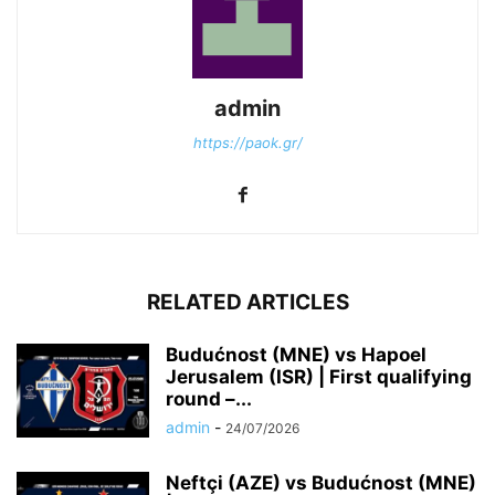
admin
https://paok.gr/
RELATED ARTICLES
Budućnost (MNE) vs Hapoel
Jerusalem (ISR) | First qualifying
round –...
admin
-
24/07/2026
Neftçi (AZE) vs Budućnost (MNE)