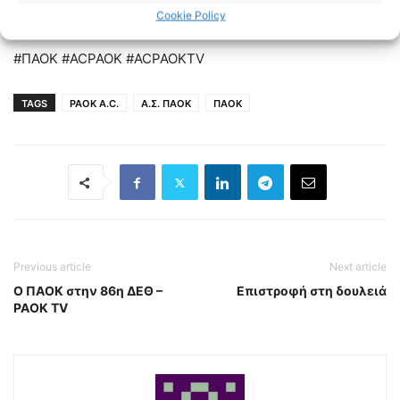
https://www.youtube.com/channel/UCo31iZosIouR9pgiSb1y4
Cookie Policy
#ΠΑΟΚ #ACPAOK #ACPAOKTV
TAGS
PAOK A.C.
Α.Σ. ΠΑΟΚ
ΠΑΟΚ
Previous article
Next article
Ο ΠΑΟΚ στην 86η ΔΕΘ –
Επιστροφή στη δουλειά
PAOK TV