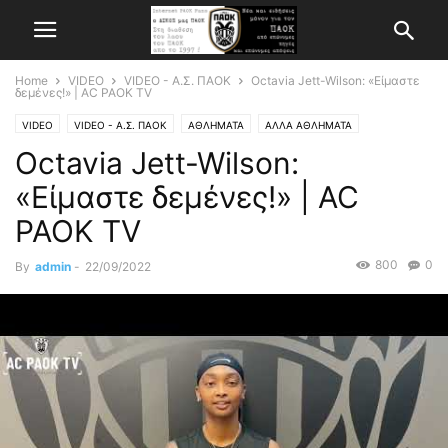
Home
VIDEO
VIDEO - Α.Σ. ΠΑΟΚ
Octavia Jett-Wilson: «Είμαστε
δεμένες!» | AC PAOK TV
VIDEO
VIDEO - Α.Σ. ΠΑΟΚ
ΑΘΛΗΜΑΤΑ
ΑΛΛΑ ΑΘΛΗΜΑΤΑ
Octavia Jett-Wilson:
«Είμαστε δεμένες!» | AC
PAOK TV
800
0
By
admin
-
22/09/2022