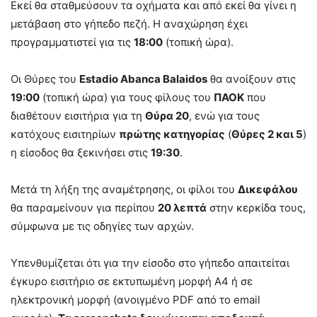
Εκεί θα σταθμεύσουν τα οχήματα και από εκεί θα γίνει η
μετάβαση στο γήπεδο πεζή. Η αναχώρηση έχει
προγραμματιστεί για τις
18:00
(τοπική ώρα).
Οι Θύρες του
Estadio Abanca Balaidos
θα ανοίξουν στις
19:00
(τοπική ώρα) για τους φίλους του
ΠΑΟΚ
που
διαθέτουν εισιτήρια για τη
Θύρα 20
, ενώ για τους
κατόχους εισιτηρίων
πρώτης κατηγορίας
(
Θύρες 2 και 5
)
η είσοδος θα ξεκινήσει στις
19:30
.
Μετά τη λήξη της αναμέτρησης, οι φίλοι του
Δικεφάλου
θα παραμείνουν για περίπου
20 λεπτά
στην κερκίδα τους,
σύμφωνα με τις οδηγίες των αρχών.
Υπενθυμίζεται ότι για την είσοδο στο γήπεδο απαιτείται
έγκυρο εισιτήριο σε εκτυπωμένη μορφή Α4 ή σε
ηλεκτρονική μορφή (ανοιγμένο PDF από το email