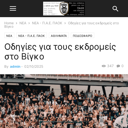
Home
ΝΕΑ
ΝΕΑ - Π.Α.Ε. ΠΑΟΚ
Οδηγίες για τους εκδρομείς στο
Βίγκο
ΝΕΑ
ΝΕΑ - Π.Α.Ε. ΠΑΟΚ
ΑΘΛΗΜΑΤΑ
ΠΟΔΟΣΦΑΙΡΟ
Οδηγίες για τους εκδρομείς
στο Βίγκο
347
0
By
admin
-
02/10/2025