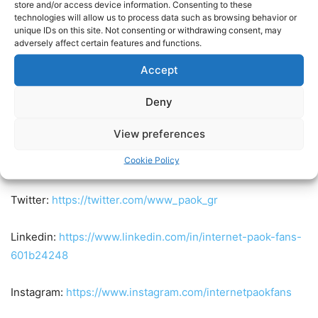
store and/or access device information. Consenting to these
Φίλαθλοι χωρίς εισιτήριο δεν θα πρέπει να
technologies will allow us to process data such as browsing behavior or
unique IDs on this site. Not consenting or withdrawing consent, may
προσεγγίσουν το γήπεδο.
adversely affect certain features and functions.
Accept
The post
Οδηγίες για τους εκδρομείς στο Βίγκο
appeared
first on
PAOKFC
.
Deny
Ακολουθήστε τους Internet PAOK Fans στα social media:
View preferences
Cookie Policy
Facebook:
https://www.facebook.com/InternetPAOKFans
Twitter:
https://twitter.com/www_paok_gr
Linkedin:
https://www.linkedin.com/in/internet-paok-fans-
601b24248
Instagram:
https://www.instagram.com/internetpaokfans