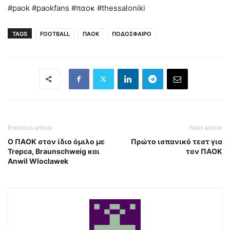
#paok #paokfans #παοκ #thessaloniki
TAGS
FOOTBALL
ΠΑΟΚ
ΠΟΔΟΣΦΑΙΡΟ
Previous article
Next article
Ο ΠΑΟΚ στον ίδιο όμιλο με
Πρώτο ισπανικό τεστ για
Trepca, Braunschweig και
τον ΠΑΟΚ
Anwil Wloclawek