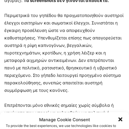
αγοράς).
Τα screenshots δεν γίνονται αποδεκτά.
Περιμετρικά του γηπέδου θα πραγματοποιηθούν αυστηροί
έλεγχοι εισιτηρίων και σωματικοί έλεγχοι. Συνιστάται η
έγκαιρη προσέλευση ώστε να αποφευχθούν
καθυστερήσεις. Υπενθυμίζεται επίσης πως απαγορεύεται
αυστηρά η ρίψη καπνογόνων, βεγγαλικών,
πυροτεχνημάτων, κροτίδων, η χρήση λέιζερ και η
μεταφορά αιχμηρών αντικειμένων. Δεν επιτρέπονται
πανό με πολιτικό, ρατσιστικό, θρησκευτικό ή υβριστικό
περιεχόμενο. Στο γήπεδο λειτουργεί προηγμένο σύστημα
παρακολούθησης, συνεπώς απαιτείται αυστηρή
συμμόρφωση με τους κανόνες.
Επιτρέπονται μόνο εθνικές σημαίες χωρίς σύμβολα ή
μηνύματα που μπορεί να εκληφθούν ως πολιτικά ή
Manage Cookie Consent
προκλητικά από τις αρμόδιες αρχές.
To provide the best experiences, we use technologies like cookies to