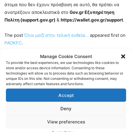
άτομα που δεν έχουν πρόσβαση σε αυτό, θα πρέπει να
ανατρέξουν αποκλειστικά στο
Gov.gr Εξυπηρέτηση
Πολίτη (support.gov.gr)
&
https://wallet.gov.gr/support
.
The post
Όλοι μαζί στην τελική ευθεία…
appeared first on
PAOKFC
.
Manage Cookie Consent
Ακολουθήστε τους Internet PAOK Fans στα social media:
To provide the best experiences, we use technologies like cookies to
store and/or access device information. Consenting to these
Facebook:
https://www.facebook.com/InternetPAOKFans
technologies will allow us to process data such as browsing behavior or
unique IDs on this site. Not consenting or withdrawing consent, may
adversely affect certain features and functions.
Twitter:
https://twitter.com/www_paok_gr
Accept
Linkedin:
https://www.linkedin.com/in/internet-paok-fans-
Deny
601b24248
View preferences
Instagram:
https://www.instagram.com/internetpaokfans