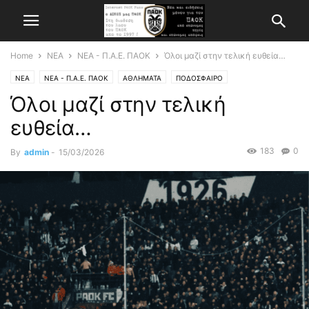
Home
ΝΕΑ
ΝΕΑ - Π.Α.Ε. ΠΑΟΚ
Όλοι μαζί στην τελική ευθεία…
ΝΕΑ
ΝΕΑ - Π.Α.Ε. ΠΑΟΚ
ΑΘΛΗΜΑΤΑ
ΠΟΔΟΣΦΑΙΡΟ
Όλοι μαζί στην τελική
ευθεία…
183
0
By
admin
-
15/03/2026