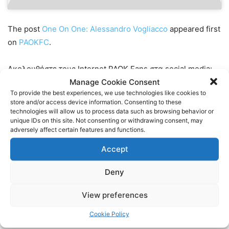
The post
One On One: Alessandro Vogliacco
appeared first
on
PAOKFC
.
Ακολουθήστε τους Internet PAOK Fans στα social media:
Manage Cookie Consent
To provide the best experiences, we use technologies like cookies to
Facebook:
https://www.facebook.com/InternetPAOKFans
store and/or access device information. Consenting to these
technologies will allow us to process data such as browsing behavior or
unique IDs on this site. Not consenting or withdrawing consent, may
Twitter:
https://twitter.com/www_paok_gr
adversely affect certain features and functions.
Linkedin:
https://www.linkedin.com/in/internet-paok-fans-
Accept
601b24248
Deny
Instagram:
https://www.instagram.com/internetpaokfans
View preferences
Cookie Policy
#paok #paokfans #παοκ #thessaloniki