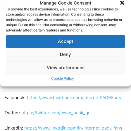
Manage Cookie Consent
To provide the best experiences, we use technologies like cookies to
Περισσότερα νέα στο
store and/or access device information. Consenting to these
technologies will allow us to process data such as browsing behavior or
http://www.acpaok.gr/
unique IDs on this site. Not consenting or withdrawing consent, may
adversely affect certain features and functions.
Γίνετε μέλος σε αυτό το κανάλι για να αποκτήσετε
Accept
πρόσβαση σε προνόμια:
https://www.youtube.com/channel/UCo31iZosIouR9pgiSb1y4
Deny
#ΠΑΟΚ #ACPAOK #ACPAOKTV @ACPAOKTV​
View preferences
Cookie Policy
Ακολουθήστε τους Internet PAOK Fans στα social media:
Facebook:
https://www.facebook.com/InternetPAOKFans
Twitter:
https://twitter.com/www_paok_gr
Linkedin:
https://www.linkedin.com/in/internet-paok-fans-