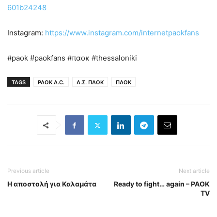
601b24248
Instagram:
https://www.instagram.com/internetpaokfans
#paok #paokfans #παοκ #thessaloniki
TAGS
PAOK A.C.
Α.Σ. ΠΑΟΚ
ΠΑΟΚ
Previous article
Next article
Η αποστολή για Καλαμάτα
Ready to fight… again – PAOK
TV