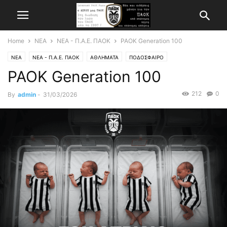
Home
ΝΕΑ
ΝΕΑ - Π.Α.Ε. ΠΑΟΚ
PAOK Generation 100
ΝΕΑ
ΝΕΑ - Π.Α.Ε. ΠΑΟΚ
ΑΘΛΗΜΑΤΑ
ΠΟΔΟΣΦΑΙΡΟ
PAOK Generation 100
212
0
By
admin
-
31/03/2026