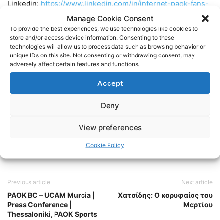
Linkedin:
https://www.linkedin.com/in/internet-paok-fans-
601b24248
Manage Cookie Consent
To provide the best experiences, we use technologies like cookies to
store and/or access device information. Consenting to these
Instagram:
https://www.instagram.com/internetpaokfans
technologies will allow us to process data such as browsing behavior or
unique IDs on this site. Not consenting or withdrawing consent, may
adversely affect certain features and functions.
#paok #paokfans #παοκ #thessaloniki
Accept
TAGS
FOOTBALL
ΠΑΟΚ
ΠΟΔΟΣΦΑΙΡΟ
Deny
View preferences
Cookie Policy
Previous article
Next article
PAOK BC – UCAM Murcia |
Χατσίδης: Ο κορυφαίος του
Press Conference |
Μαρτίου
Thessaloniki, PAOK Sports