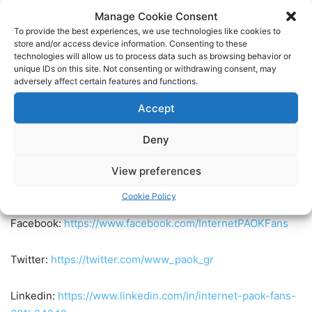
Νικητής 1-Νικητής 2 (5)
Manage Cookie Consent
To provide the best experiences, we use technologies like cookies to
Νικητής 3-Νικητής 4 (6)
store and/or access device information. Consenting to these
technologies will allow us to process data such as browsing behavior or
unique IDs on this site. Not consenting or withdrawing consent, may
Τελικός
adversely affect certain features and functions.
Accept
19/2
Deny
Νικητής 5-Νικητής 6
View preferences
Ακολουθήστε τους Internet PAOK Fans στα social media:
Cookie Policy
Facebook:
https://www.facebook.com/InternetPAOKFans
Twitter:
https://twitter.com/www_paok_gr
Linkedin:
https://www.linkedin.com/in/internet-paok-fans-