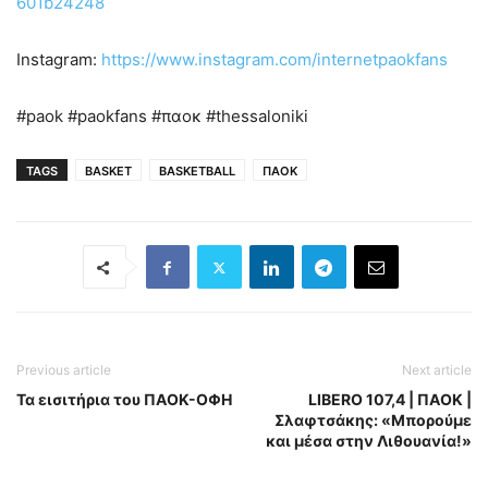
601b24248
Instagram:
https://www.instagram.com/internetpaokfans
#paok #paokfans #παοκ #thessaloniki
TAGS
BASKET
BASKETBALL
ΠΑΟΚ
Previous article
Next article
Τα εισιτήρια του ΠΑΟΚ-ΟΦΗ
LIBERO 107,4 | ΠΑΟΚ |
Σλαφτσάκης: «Μπορούμε
και μέσα στην Λιθουανία!»