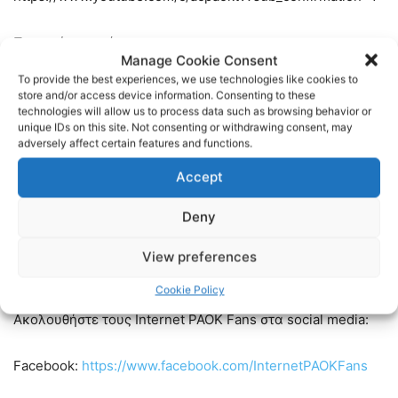
Περισσότερα νέα στο
Manage Cookie Consent
http://www.acpaok.gr/
To provide the best experiences, we use technologies like cookies to
store and/or access device information. Consenting to these
Γίνετε μέλος σε αυτό το κανάλι για να αποκτήσετε
technologies will allow us to process data such as browsing behavior or
unique IDs on this site. Not consenting or withdrawing consent, may
πρόσβαση σε προνόμια:
adversely affect certain features and functions.
https://www.youtube.com/channel/UCo31iZosIouR9pgiSb1y4
Accept
#ΠΑΟΚ #ACPAOK #ACPAOKTV @ACPAOKTV​
Deny
(***) H Livestreaming μετάδοση δεν θα πραγματοποιηθεί
View preferences
σε περίπτωση άσχημων καιρικών συνθηκών.
Cookie Policy
Ακολουθήστε τους Internet PAOK Fans στα social media:
Facebook:
https://www.facebook.com/InternetPAOKFans