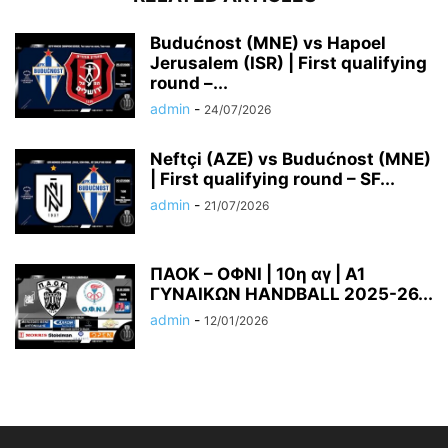
Budućnost (MNE) vs Hapoel
Jerusalem (ISR) | First qualifying
round –...
admin
-
24/07/2026
Neftçi (AZE) vs Budućnost (MNE)
| First qualifying round – SF...
admin
-
21/07/2026
ΠΑΟΚ – ΟΦΝΙ | 10η αγ | A1
ΓΥΝΑΙΚΩΝ HANDBALL 2025-26...
admin
-
12/01/2026