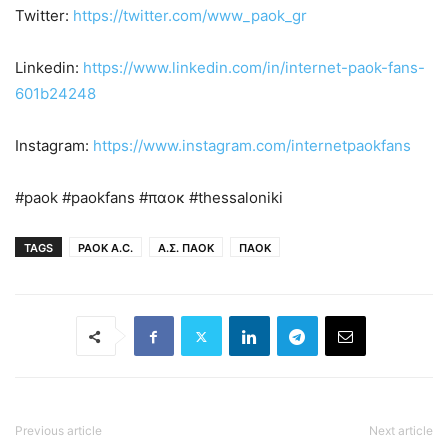
Twitter:
https://twitter.com/www_paok_gr
Linkedin:
https://www.linkedin.com/in/internet-paok-fans-
601b24248
Instagram:
https://www.instagram.com/internetpaokfans
#paok #paokfans #παοκ #thessaloniki
TAGS
PAOK A.C.
Α.Σ. ΠΑΟΚ
ΠΑΟΚ
Previous article
Next article