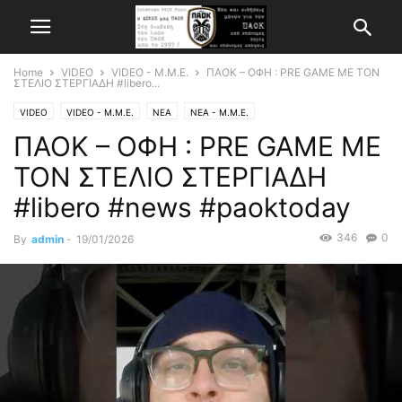
Home
VIDEO
VIDEO - Μ.Μ.Ε.
ΠΑΟΚ – ΟΦΗ : PRE GAME ΜΕ ΤΟΝ
ΣΤΕΛΙΟ ΣΤΕΡΓΙΑΔΗ #libero...
VIDEO
VIDEO - Μ.Μ.Ε.
ΝΕΑ
ΝΕΑ - Μ.Μ.Ε.
ΠΑΟΚ – ΟΦΗ : PRE GAME ΜΕ
ΤΟΝ ΣΤΕΛΙΟ ΣΤΕΡΓΙΑΔΗ
#libero #news #paoktoday
346
0
By
admin
-
19/01/2026