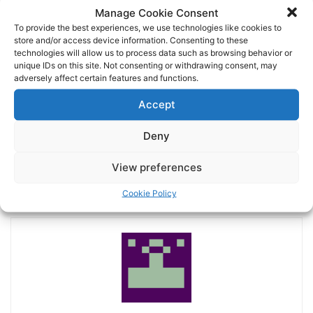
Manage Cookie Consent
To provide the best experiences, we use technologies like cookies to
store and/or access device information. Consenting to these
technologies will allow us to process data such as browsing behavior or
unique IDs on this site. Not consenting or withdrawing consent, may
adversely affect certain features and functions.
Accept
Previous article
Next article
Deny
Χατσίδης: “Δουλειά και
ΠΑΟΚ – ΟΦΗ : POST GAME
αφοσίωση” – PAOK TV
ΜΕ ΤΟΝ ΣΤΕΛΙΟ ΣΤΕΡΓΙΑΔΗ
View preferences
#libero #news #paoktoday
#paok
Cookie Policy