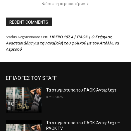
Φόρτωση περισσοτέρων
RECENT COMMENTS
LIBERO 107,4 | ΠΑΟΚ | Ο Στέργιος
Stathis Avgoustiniatos
επί
Αναστασιάδης για την αναβολή του φιλικού με τον Απόλλωνα
Λεμεσού
ΕΠΙΛΟΓΕΣ ΤΟΥ STAFF
Τα στιγμιότυπα του ΠΑΟΚ-Άντερλεχτ
07/08/2026
Τα στιγμιότυπα του ΠΑΟΚ-Άντερλεχτ –
PAOK TV