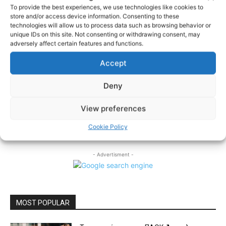
και για ό,τι χρειαστεί η ομάδα θα είμαι
To provide the best experiences, we use technologies like cookies to
εκεί»
store and/or access device information. Consenting to these
technologies will allow us to process data such as browsing behavior or
04/08/2026
ΜΠΑΣΚΕΤ
unique IDs on this site. Not consenting or withdrawing consent, may
adversely affect certain features and functions.
Ο Παναγιώτης Βασιλείου αναλαμβάνει
ως επικεφαλής Strength & Conditioning
Accept
coach του αναπτυξιακού προγράμματος
του ΠΑΟΚ
Deny
ΜΠΑΣΚΕΤ
04/08/2026
View preferences
Cookie Policy
- Advertisment -
MOST POPULAR