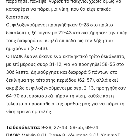
παράτησε, πάλεψε, γύρισε το παιχνίδι χωρίς όμως να
καταφέρει να πάρει μία νίκη, που θα είχε επικές
διαστάσεις.
Οι φιλοξενούμενοι προηγήθηκαν 9-28 στο πρώτο
δεκάλεπτο, ξέφυγαν με 22-43 και διατήρησαν την υπέρ
τους διαφορά σε υψηλά επίπεδα ως την λήξη του
ημιχρόνου (27-43).
Ο ΠΑΟΚ έκανε έκανε ένα εκπληκτικό τρίτο δεκάλεπτο,
με επί μέρους σκορ 31-12, για να προηγηθεί 58-55 στο
30ό λεπτό. Δημιούργησε και διαφορά 5 πόντων στο
ξεκίνημα της τέταρτης περιόδου (62-57), αλλά εκεί
ακριβώς οι φιλοξενούμενοι με σερί 2-13, προηγήθηκαν
64-70 και ουσιαστικά πήραν τη νίκη, καθώς και η
τελευταία προσπάθεια της ομάδας μας για να πάρει τη
νίκη έμεινε ημιτελής.
Τα δεκάλεπτα:
9-28, 27-43, 58-55, 69-74
ΠΑΟΚ:
Melvin 8 (1), Tyree 8, Κόνιαρης 3 (1), Χουγκάζ,