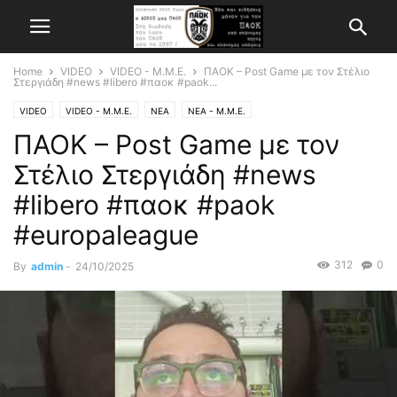
Home
VIDEO
VIDEO - Μ.Μ.Ε.
ΠΑΟΚ – Post Game με τον Στέλιο
Στεργιάδη #news #libero #παοκ #paok...
VIDEO
VIDEO - Μ.Μ.Ε.
ΝΕΑ
ΝΕΑ - Μ.Μ.Ε.
ΠΑΟΚ – Post Game με τον
Στέλιο Στεργιάδη #news
#libero #παοκ #paok
#europaleague
312
0
By
admin
-
24/10/2025