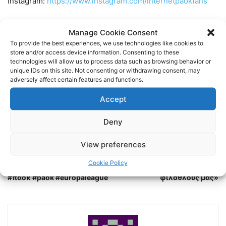
Instagram:
https://www.instagram.com/internetpaokfans
#paok #paokfans #παοκ #thessaloniki
Manage Cookie Consent
To provide the best experiences, we use technologies like cookies to
store and/or access device information. Consenting to these
TAGS
LIBERO 107.4
NEWS
ΕΙΔΗΣΕΙΣ
ΠΑΟΚ
technologies will allow us to process data such as browsing behavior or
unique IDs on this site. Not consenting or withdrawing consent, may
adversely affect certain features and functions.
Accept
Deny
View preferences
Previous article
Next article
ΠΑΟΚ – Συνθήματα οπαδών
«Απαιτητικό παιχνίδι, να
Cookie Policy
στο στάδιο #libero #news
πάρουμε ενέργεια από τους
#παοκ #paok #europaleague
φιλάθλους μας»