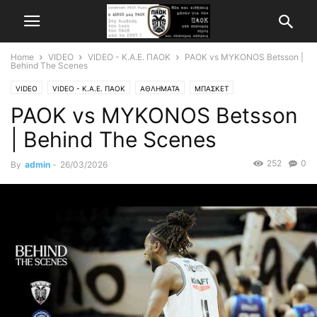
Home
VIDEO
VIDEO - Κ.Α.Ε. ΠΑΟΚ
PAOK vs MYKONOS Betsson |
Behind The Scenes
VIDEO
VIDEO - Κ.Α.Ε. ΠΑΟΚ
ΑΘΛΗΜΑΤΑ
ΜΠΑΣΚΕΤ
PAOK vs MYKONOS Betsson
| Behind The Scenes
252
0
By
admin
-
26/03/2026