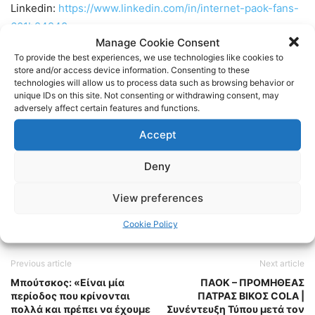
Linkedin:
https://www.linkedin.com/in/internet-paok-fans-
601b24248
Manage Cookie Consent
To provide the best experiences, we use technologies like cookies to
Instagram:
https://www.instagram.com/internetpaokfans
store and/or access device information. Consenting to these
technologies will allow us to process data such as browsing behavior or
unique IDs on this site. Not consenting or withdrawing consent, may
#paok #paokfans #παοκ #thessaloniki
adversely affect certain features and functions.
Accept
TAGS
BASKET
BASKETBALL
ΠΑΟΚ
Deny
View preferences
Cookie Policy
Previous article
Next article
Μπούτσκος: «Είναι μία
ΠΑΟΚ – ΠΡΟΜΗΘΕΑΣ
περίοδος που κρίνονται
ΠΑΤΡΑΣ ΒΙΚΟΣ COLA |
πολλά και πρέπει να έχουμε
Συνέντευξη Τύπου μετά τον