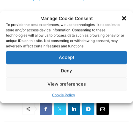
Twitter:
https://twitter.com/www_paok_gr
Manage Cookie Consent
To provide the best experiences, we use technologies like cookies to
Linkedin:
https://www.linkedin.com/in/internet-paok-fans-
store and/or access device information. Consenting to these
technologies will allow us to process data such as browsing behavior or
601b24248
unique IDs on this site. Not consenting or withdrawing consent, may
adversely affect certain features and functions.
Instagram:
https://www.instagram.com/internetpaokfans
Accept
#paok #paokfans #παοκ #thessaloniki
Deny
TAGS
FOOTBALL
ΠΑΟΚ
ΠΟΔΟΣΦΑΙΡΟ
View preferences
Cookie Policy