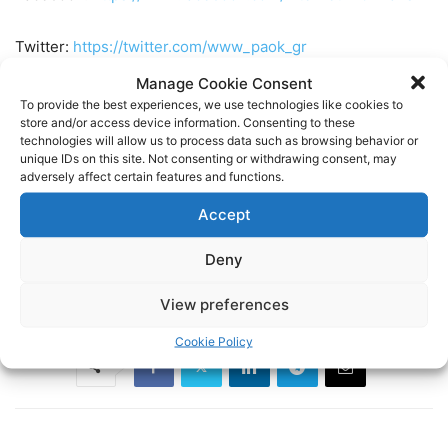
Twitter:
https://twitter.com/www_paok_gr
Manage Cookie Consent
Linkedin:
https://www.linkedin.com/in/internet-paok-fans-
To provide the best experiences, we use technologies like cookies to
store and/or access device information. Consenting to these
601b24248
technologies will allow us to process data such as browsing behavior or
unique IDs on this site. Not consenting or withdrawing consent, may
Instagram:
https://www.instagram.com/internetpaokfans
adversely affect certain features and functions.
Accept
#paok #paokfans #παοκ #thessaloniki
Deny
TAGS
FOOTBALL
ΠΑΟΚ
ΠΟΔΟΣΦΑΙΡΟ
View preferences
Cookie Policy