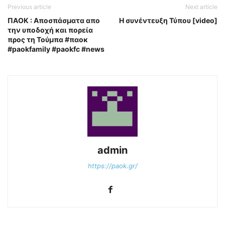
Previous article
Next article
ΠΑΟΚ : Αποσπάσματα απο
Η συνέντευξη Τύπου [video]
την υποδοχή και πορεία
προς τη Τούμπα #παοκ
#paokfamily #paokfc #news
admin
https://paok.gr/