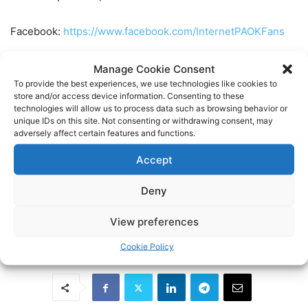
Facebook:
https://www.facebook.com/InternetPAOKFans
Twitter:
https://twitter.com/www_paok_gr
Manage Cookie Consent
To provide the best experiences, we use technologies like cookies to
store and/or access device information. Consenting to these
Linkedin:
https://www.linkedin.com/in/internet-paok-fans-
technologies will allow us to process data such as browsing behavior or
601b24248
unique IDs on this site. Not consenting or withdrawing consent, may
adversely affect certain features and functions.
Instagram:
https://www.instagram.com/internetpaokfans
Accept
Deny
#paok #paokfans #παοκ #thessaloniki
View preferences
TAGS
BASKET
BASKETBALL
ΠΑΟΚ
Cookie Policy