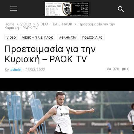
Home
VIDEO
VIDEO - Π.Α.Ε. ΠΑΟΚ
Προετοιμασία για την
Κυριακή – PAOK TV
VIDEO
VIDEO - Π.Α.Ε. ΠΑΟΚ
ΑΘΛΗΜΑΤΑ
ΠΟΔΟΣΦΑΙΡΟ
Προετοιμασία για την
Κυριακή – PAOK TV
978
0
By
admin
-
26/08/2022