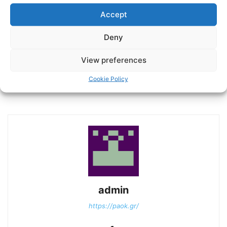
Accept
Deny
Previous article
Next article
LIBERO107.4|ΠΑΟΚ|ΒΑΣΙΛΗΣ
Όλγα Βεργίδου: «Κάνοντας
View preferences
ΤΡΙΛΥΡΑΚΗΣ|: «Θέλουμε
την δουλειά μας, θα τα πάμε
Την Βοήθεια Του Κόσμο Του
πολύ καλά!» | AC PAOK TV
Cookie Policy
ΠΑΟΚ».
admin
https://paok.gr/