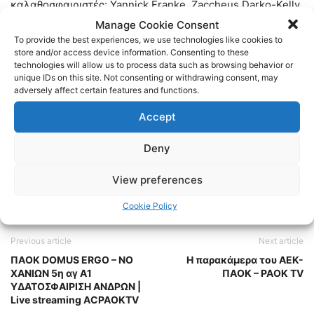
καλαθοσφαιριστές: Yannick Franke, Zaccheus Darko-Kelly,
Jalen Riley, Νίκος Τσιακμάς, Jaylen Hands, Βαγγέλης
Manage Cookie Consent
To provide the best experiences, we use technologies like cookies to
Μαργαρίτης, Tyler Polley, Διαμαντής Σαλφτσάκης,
store and/or access device information. Consenting to these
Βασίλης Χρηστίδης, Γιώργος Καμπερίδης, Χρήστος
technologies will allow us to process data such as browsing behavior or
Σαλούστρος και Nate Renfro.
unique IDs on this site. Not consenting or withdrawing consent, may
adversely affect certain features and functions.
TAGS
BASKET
BASKETBALL
ΠΑΟΚ
Accept
Deny
View preferences
Cookie Policy
Previous article
Next article
ΠΑΟΚ DOMUS ERGO – ΝΟ
Η παρακάμερα του ΑΕΚ-
ΧΑΝΙΩΝ 5η αγ Α1
ΠΑΟΚ – PAOK TV
ΥΔΑΤΟΣΦΑΙΡΙΣΗ ΑΝΔΡΩΝ |
Live streaming ACPAOKTV