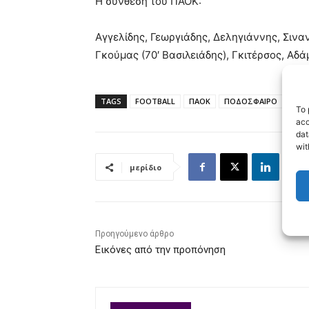
Η σύνθεση του ΠΑΟΚ:
Αγγελίδης, Γεωργιάδης, Δεληγιάννης, Σιναν
Γκούμας (70′ Βασιλειάδης), Γκιτέρσος, Αδάμ
TAGS
FOOTBALL
ΠΑΟΚ
ΠΟΔΟΣΦΑΙΡΟ
To 
acc
dat
wit
μερίδιο
Προηγούμενο άρθρο
Εικόνες από την προπόνηση