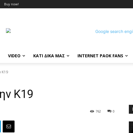
Buy now!
VIDEO
ΚΑΤΙ ΔΙΚΑ ΜΑΣ
INTERNET PAOK FANS
ν Κ19
ην Κ19
762
0