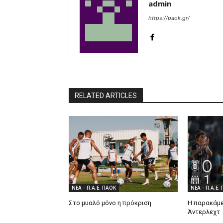
admin
https://paok.gr/
RELATED ARTICLES
ΝΕΑ - Π.Α.Ε. ΠΑΟΚ
ΝΕΑ - Π.Α.Ε.
Στο μυαλό μόνο η πρόκριση
Η παρακάμε
Άντερλεχτ