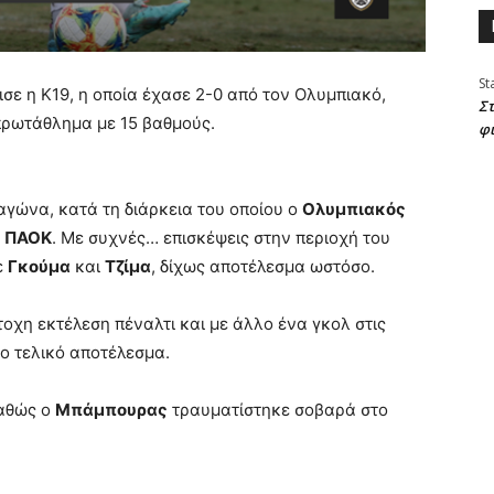
St
σε η Κ19, η οποία έχασε 2-0 από τον Ολυμπιακό,
Στ
πρωτάθλημα με 15 βαθμούς.
φ
 αγώνα, κατά τη διάρκεια του οποίου ο
Ολυμπιακός
ν
ΠΑΟΚ
. Με συχνές… επισκέψεις στην περιοχή του
ε
Γκούμα
και
Τζίμα
, δίχως αποτέλεσμα ωστόσο.
τοχη εκτέλεση πέναλτι και με άλλο ένα γκολ στις
ο τελικό αποτέλεσμα.
καθώς ο
Μπάμπουρας
τραυματίστηκε σοβαρά στο