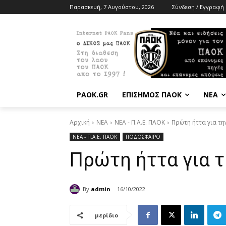
Παρασκευή, 7 Αυγούστου, 2026
Σύνδεση / Εγγραφή
PAOK.GR
ΕΠΙΣΗΜΟΣ ΠΑΟΚ
ΝΕΑ
Αρχική
ΝΕΑ
ΝΕΑ - Π.Α.Ε. ΠΑΟΚ
Πρώτη ήττα για τη
ΝΕΑ - Π.Α.Ε. ΠΑΟΚ
ΠΟΔΟΣΦΑΙΡΟ
Πρώτη ήττα για τ
By
admin
16/10/2022
μερίδιο