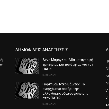
ΔΗΜΟΦΙΛΕΙΣ ΑΝΑΡΤΗΣΕΙΣ
Δ
φή
Άννα Μαμόγλου: Μία μεταγραφή
Π
ον
εμπειρίας και ποιότητας για τον
Ν
ΠΑΟΚ!
07/08/2026
Μ
ΝΕ
Γιόριτ Βαν Ντερ Βάιντεν: Το
ανερχόμενο αστέρι της
V
ολλανδικής υδατοσφαίρισης
V
στον ΠΑΟΚ!
07/08/2026
Α