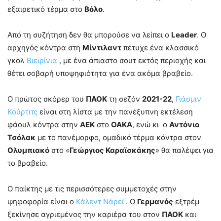
εξαιρετικό τέρμα στο
Βόλο
.
Από τη συζήτηση δεν θα μπορούσε να λείπει ο
Leader
. Ο
αρχηγός κόντρα στη
Μίντιλαντ
πέτυχε ένα κλασσικό
γκολ
Βιεϊρίνια
, με ένα άπιαστο σουτ εκτός περιοχής και
θέτει σοβαρή υποψηφιότητα για ένα ακόμα βραβείο.
Ο πρώτος σκόρερ του
ΠΑΟΚ
τη σεζόν
2021-22
,
Γιάσμιν
Κούρτιτς
είναι στη λίστα με την πανέξυπνη εκτέλεση
φάουλ κόντρα στην
ΑΕΚ
στο
ΟΑΚΑ
, ενώ κι ο
Αντόνιο
Τσόλακ
με το πανέμορφο, ομαδικό τέρμα κόντρα στον
Ολυμπιακό
στο «
Γεώργιος Καραϊσκάκης
» θα παλέψει για
το βραβείο.
Ο παίκτης με τις περισσότερες συμμετοχές στην
ψηφοφορία είναι ο
Κάλεντ Νάρεϊ
. Ο
Γερμανός
εξτρέμ
ξεκίνησε αγριεμένος την καριέρα του στον
ΠΑΟΚ
και