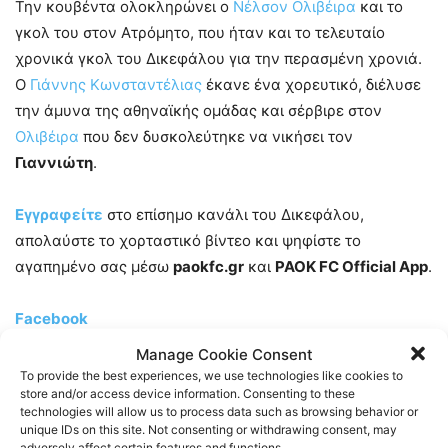
Την κουβέντα ολοκληρώνει ο
Νέλσον Ολιβέιρα
και το
γκολ του στον Ατρόμητο, που ήταν και το τελευταίο
χρονικά γκολ του Δικεφάλου για την περασμένη χρονιά.
Ο
Γιάννης Κωνσταντέλιας
έκανε ένα χορευτικό, διέλυσε
την άμυνα της αθηναϊκής ομάδας και σέρβιρε στον
Ολιβέιρα
που δεν δυσκολεύτηκε να νικήσει τον
Γιαννιώτη
.
Εγγραφείτε
στο επίσημο κανάλι του Δικεφάλου,
απολαύστε το χορταστικό βίντεο και ψηφίστε το
αγαπημένο σας μέσω
paokfc.gr
και
PAOK FC Official App
.
Facebook
Manage Cookie Consent
Twitter
To provide the best experiences, we use technologies like cookies to
store and/or access device information. Consenting to these
technologies will allow us to process data such as browsing behavior or
Instagram
unique IDs on this site. Not consenting or withdrawing consent, may
adversely affect certain features and functions.