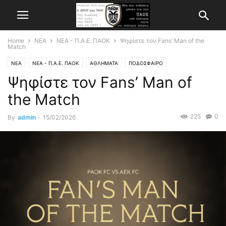
Home
ΝΕΑ
ΝΕΑ - Π.Α.Ε. ΠΑΟΚ
Ψηφίστε τον Fans’ Man of the
Match
ΝΕΑ
ΝΕΑ - Π.Α.Ε. ΠΑΟΚ
ΑΘΛΗΜΑΤΑ
ΠΟΔΟΣΦΑΙΡΟ
Ψηφίστε τον Fans’ Man of
the Match
225
0
By
admin
-
15/02/2026