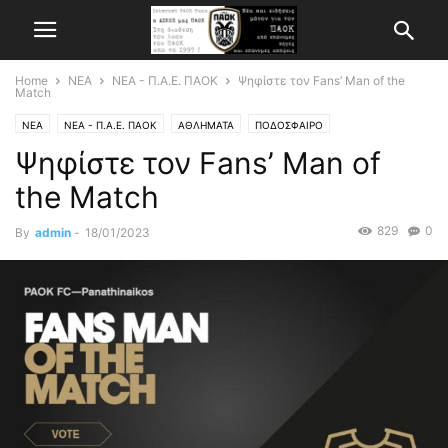
Home
ΝΕΑ
ΝΕΑ - Π.Α.Ε. ΠΑΟΚ
Ψηφίστε τον Fans’ Man of the
Match
ΝΕΑ
ΝΕΑ - Π.Α.Ε. ΠΑΟΚ
ΑΘΛΗΜΑΤΑ
ΠΟΔΟΣΦΑΙΡΟ
Ψηφίστε τον Fans’ Man of
the Match
829
0
By
admin
-
18/01/2023