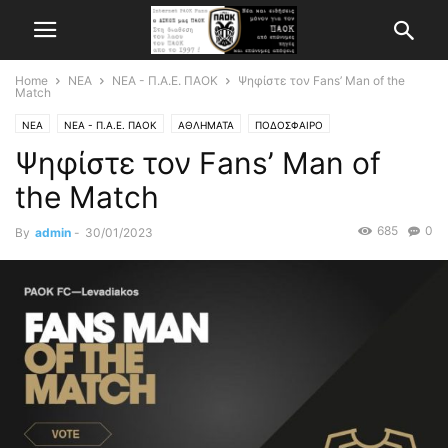
Home
ΝΕΑ
ΝΕΑ - Π.Α.Ε. ΠΑΟΚ
Ψηφίστε τον Fans’ Man of the
Match
ΝΕΑ
ΝΕΑ - Π.Α.Ε. ΠΑΟΚ
ΑΘΛΗΜΑΤΑ
ΠΟΔΟΣΦΑΙΡΟ
Ψηφίστε τον Fans’ Man of
the Match
685
0
By
admin
-
30/01/2023