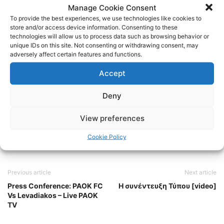
601b24248
Manage Cookie Consent
To provide the best experiences, we use technologies like cookies to
store and/or access device information. Consenting to these
Instagram:
https://www.instagram.com/internetpaokfans
technologies will allow us to process data such as browsing behavior or
unique IDs on this site. Not consenting or withdrawing consent, may
adversely affect certain features and functions.
#paok #paokfans #παοκ #thessaloniki
Accept
TAGS
FOOTBALL
ΠΑΟΚ
ΠΟΔΟΣΦΑΙΡΟ
Deny
View preferences
Cookie Policy
Previous article
Next article
Press Conference: PAOK FC
Η συνέντευξη Τύπου [video]
Vs Levadiakos – Live PAOK
TV