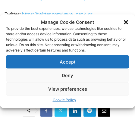
Twitter:
https://twitter.com/www_paok_gr
Manage Cookie Consent
To provide the best experiences, we use technologies like cookies to
Linkedin:
https://www.linkedin.com/in/internet-paok-fans-
store and/or access device information. Consenting to these
601b24248
technologies will allow us to process data such as browsing behavior or
unique IDs on this site. Not consenting or withdrawing consent, may
adversely affect certain features and functions.
Instagram:
https://www.instagram.com/internetpaokfans
Accept
#paok #paokfans #παοκ #thessaloniki
Deny
TAGS
FOOTBALL
ΠΑΟΚ
ΠΟΔΟΣΦΑΙΡΟ
View preferences
Cookie Policy