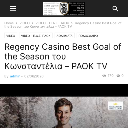
Home
VIDEO
VIDEO - Π.Α.Ε. ΠΑΟΚ
Regency Casino Best Goal of
the Season του Κωνσταντέλια – PAOK TV
VIDEO
VIDEO - Π.Α.Ε. ΠΑΟΚ
ΑΘΛΗΜΑΤΑ
ΠΟΔΟΣΦΑΙΡΟ
Regency Casino Best Goal of
the Season του
Κωνσταντέλια – PAOK TV
170
0
By
admin
-
02/06/2026