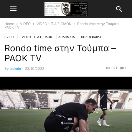
Home
VIDEO
VIDEO - Π.Α.Ε. ΠΑΟΚ
Rondo time στην Τούμπα –
PAOK TV
VIDEO
VIDEO - Π.Α.Ε. ΠΑΟΚ
ΑΘΛΗΜΑΤΑ
ΠΟΔΟΣΦΑΙΡΟ
Rondo time στην Τούμπα –
PAOK TV
921
0
By
admin
-
22/10/2022