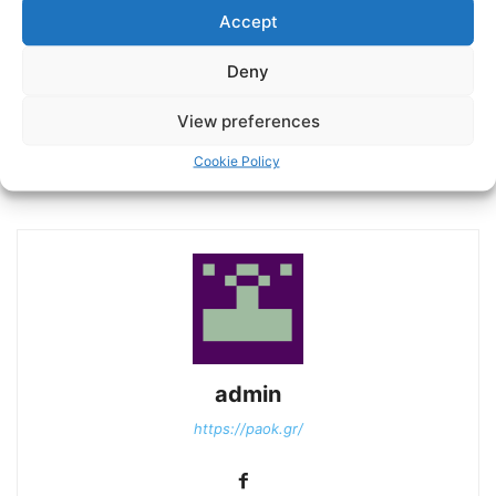
Accept
Deny
Previous article
Next article
View preferences
Press Conference: PAOK FC
Νίκη και παραμονή στην
Vs Asteras Tripolis – Live
κορυφή για την Κ19
Cookie Policy
PAOK TV
admin
https://paok.gr/