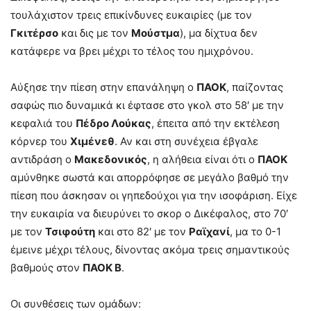
τουλάχιστον τρεις επικίνδυνες ευκαιρίες (με τον
Γκιτέρσο
και δις με τον
Μούστμα
), μα δίχτυα δεν
κατάφερε να βρει μέχρι το τέλος του ημιχρόνου.
Αύξησε την πίεση στην επανάληψη ο
ΠΑΟΚ
, παίζοντας
σαφώς πιο δυναμικά κι έφτασε στο γκολ στο 58′ με την
κεφαλιά του
Πέδρο Λούκας
, έπειτα από την εκτέλεση
κόρνερ του
Χιμένεθ
. Αν και στη συνέχεια έβγαλε
αντιδράση ο
Μακεδονικός
, η αλήθεια είναι ότι ο
ΠΑΟΚ
αμύνθηκε σωστά και απορρόφησε σε μεγάλο βαθμό την
πίεση που άσκησαν οι γηπεδούχοι για την ισοφάριση. Είχε
την ευκαιρία να διευρύνει το σκορ ο Δικέφαλος, στο 70′
με τον
Τσιφούτη
και στο 82′ με τον
Ραϊχανί
, μα το 0-1
έμεινε μέχρι τέλους, δίνοντας ακόμα τρεις σημαντικούς
βαθμούς στον
ΠΑΟΚ Β
.
Οι συνθέσεις των ομάδων: