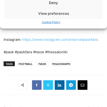
Deny
Twitter:
https://twitter.com/www_paok_gr
View preferences
Linkedin:
https://www.linkedin.com/in/internet-paok-fans-
Cookie Policy
601b24248
Instagram:
https://www.instagram.com/internetpaokfans
#paok #paokfans #παοκ #thessaloniki
TAGS
FOOTBALL
ΠΑΟΚ
ΠΟΔΟΣΦΑΙΡΟ