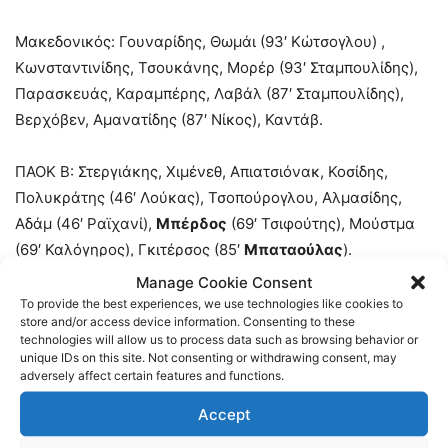
Μακεδονικός: Γουναρίδης, Θωμάι (93′ Κώτσογλου) ,
Κωνσταντινίδης, Τσουκάνης, Μορέρ (93′ Σταμπουλίδης),
Παρασκευάς, Καραμπέρης, Λαβάλ (87′ Σταμπουλίδης),
Βερχόβεν, Αμανατίδης (87′ Νίκος), Καντάβ.
ΠΑΟΚ Β: Στεργιάκης, Χιμένεθ, Απιατσιόνακ, Κοσίδης,
Πολυκράτης (46′ Λούκας), Τσοπούρογλου, Αλμασίδης,
Αδάμ (46′ Ραϊχανί),
Μπέρδος
(69′ Τσιφούτης), Μούστμα
(69′ Καλόγηρος), Γκιτέρσος (85′
Μπαταούλας
).
Manage Cookie Consent
The post
Σημαντικό «διπλό» για ΠΑΟΚ Β [εικόνες]
To provide the best experiences, we use technologies like cookies to
store and/or access device information. Consenting to these
appeared first on
PAOKFC
.
technologies will allow us to process data such as browsing behavior or
unique IDs on this site. Not consenting or withdrawing consent, may
adversely affect certain features and functions.
Ακολουθήστε τους Internet PAOK Fans στα social media:
Accept
Facebook:
https://www.facebook.com/InternetPAOKFans