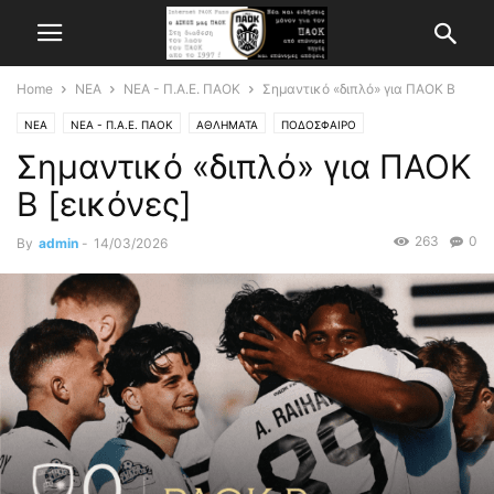
Home
ΝΕΑ
ΝΕΑ - Π.Α.Ε. ΠΑΟΚ
Σημαντικό «διπλό» για ΠΑΟΚ Β
ΝΕΑ
ΝΕΑ - Π.Α.Ε. ΠΑΟΚ
ΑΘΛΗΜΑΤΑ
ΠΟΔΟΣΦΑΙΡΟ
Σημαντικό «διπλό» για ΠΑΟΚ
Β [εικόνες]
263
0
By
admin
-
14/03/2026