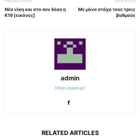
Previous article
Next article
Νέα νίκη και στο συν δέκα η
Με μόνο στόχο τους τρεις
Κ19 [εικόνες]
βαθμούς
admin
https://paok.gr/
RELATED ARTICLES