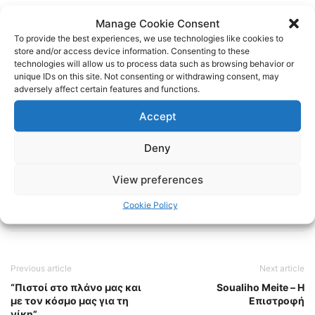
Linkedin:
https://www.linkedin.com/in/internet-paok-fans-
Manage Cookie Consent
601b24248
To provide the best experiences, we use technologies like cookies to
store and/or access device information. Consenting to these
technologies will allow us to process data such as browsing behavior or
Instagram:
https://www.instagram.com/internetpaokfans
unique IDs on this site. Not consenting or withdrawing consent, may
adversely affect certain features and functions.
#paok #paokfans #παοκ #thessaloniki
Accept
TAGS
FOOTBALL
ΠΑΟΚ
ΠΟΔΟΣΦΑΙΡΟ
Deny
View preferences
Cookie Policy
Previous article
Next article
“Πιστοί στο πλάνο μας και
Soualiho Meite – Η
με τον κόσμο μας για τη
Επιστροφή
νίκη”