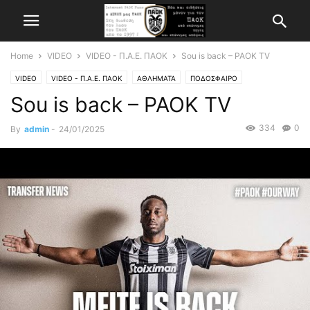
Home
VIDEO
VIDEO - Π.Α.Ε. ΠΑΟΚ
Sou is back – PAOK TV
VIDEO
VIDEO - Π.Α.Ε. ΠΑΟΚ
ΑΘΛΗΜΑΤΑ
ΠΟΔΟΣΦΑΙΡΟ
Sou is back – PAOK TV
334
0
By
admin
-
24/01/2025