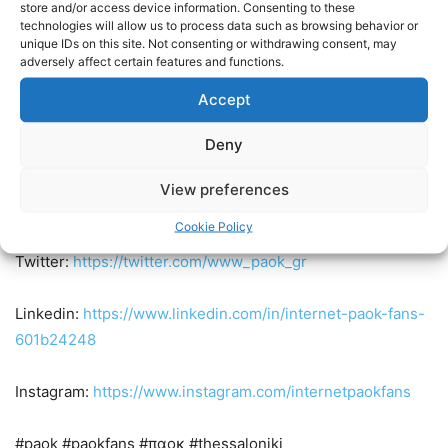
store and/or access device information. Consenting to these
technologies will allow us to process data such as browsing behavior or
unique IDs on this site. Not consenting or withdrawing consent, may
adversely affect certain features and functions.
Accept
Deny
Ακολουθήστε τους Internet PAOK Fans στα social media:
View preferences
Facebook:
https://www.facebook.com/InternetPAOKFans
Cookie Policy
Twitter:
https://twitter.com/www_paok_gr
Linkedin:
https://www.linkedin.com/in/internet-paok-fans-
601b24248
Instagram:
https://www.instagram.com/internetpaokfans
#paok #paokfans #παοκ #thessaloniki