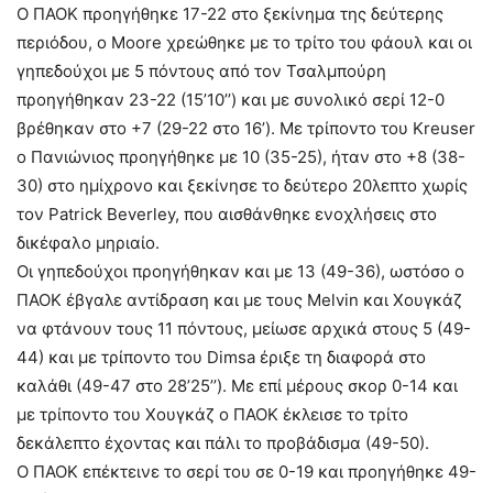
Ο ΠΑΟΚ προηγήθηκε 17-22 στο ξεκίνημα της δεύτερης
περιόδου, ο Moore χρεώθηκε με το τρίτο του φάουλ και οι
γηπεδούχοι με 5 πόντους από τον Τσαλμπούρη
προηγήθηκαν 23-22 (15’10’’) και με συνολικό σερί 12-0
βρέθηκαν στο +7 (29-22 στο 16’). Με τρίποντο του Κreuser
ο Πανιώνιος προηγήθηκε με 10 (35-25), ήταν στο +8 (38-
30) στο ημίχρονο και ξεκίνησε το δεύτερο 20λεπτο χωρίς
τον Patrick Beverley, που αισθάνθηκε ενοχλήσεις στο
δικέφαλο μηριαίο.
Οι γηπεδούχοι προηγήθηκαν και με 13 (49-36), ωστόσο ο
ΠΑΟΚ έβγαλε αντίδραση και με τους Melvin και Χουγκάζ
να φτάνουν τους 11 πόντους, μείωσε αρχικά στους 5 (49-
44) και με τρίποντο του Dimsa έριξε τη διαφορά στο
καλάθι (49-47 στο 28’25’’). Με επί μέρους σκορ 0-14 και
με τρίποντο του Χουγκάζ ο ΠΑΟΚ έκλεισε το τρίτο
δεκάλεπτο έχοντας και πάλι το προβάδισμα (49-50).
Ο ΠΑΟΚ επέκτεινε το σερί του σε 0-19 και προηγήθηκε 49-