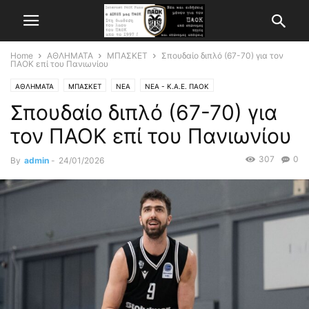
Home
ΑΘΛΗΜΑΤΑ
ΜΠΑΣΚΕΤ
Σπουδαίο διπλό (67-70) για τον
ΠΑΟΚ επί του Πανιωνίου
ΑΘΛΗΜΑΤΑ
ΜΠΑΣΚΕΤ
ΝΕΑ
ΝΕΑ - Κ.Α.Ε. ΠΑΟΚ
Σπουδαίο διπλό (67-70) για
τον ΠΑΟΚ επί του Πανιωνίου
307
0
By
admin
-
24/01/2026