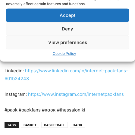
ΠAOK:
Melvin 15, Tyree 8, Κόνιαρης 4 (1), Χουγκάζ 16 (4),
adversely affect certain features and functions.
Jones 4, Περσίδης 2, Beverley, Moore 8, Dimsa 13 (2).
Accept
Ακολουθήστε τους Internet PAOK Fans στα social media:
Deny
Facebook:
https://www.facebook.com/InternetPAOKFans
View preferences
Cookie Policy
Twitter:
https://twitter.com/www_paok_gr
Linkedin:
https://www.linkedin.com/in/internet-paok-fans-
601b24248
Instagram:
https://www.instagram.com/internetpaokfans
#paok #paokfans #παοκ #thessaloniki
TAGS
BASKET
BASKETBALL
ΠΑΟΚ