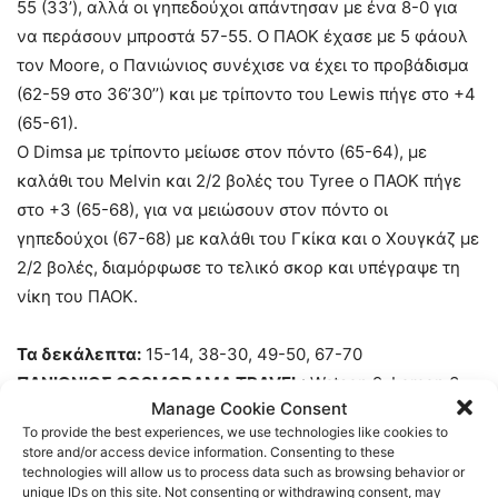
55 (33’), αλλά οι γηπεδούχοι απάντησαν με ένα 8-0 για
να περάσουν μπροστά 57-55. Ο ΠΑΟΚ έχασε με 5 φάουλ
τον Moore, o Πανιώνιος συνέχισε να έχει το προβάδισμα
(62-59 στο 36’30’’) και με τρίποντο του Lewis πήγε στο +4
(65-61).
Ο Dimsa με τρίποντο μείωσε στον πόντο (65-64), με
καλάθι του Melvin και 2/2 βολές του Tyree ο ΠΑΟΚ πήγε
στο +3 (65-68), για να μειώσουν στον πόντο οι
γηπεδούχοι (67-68) με καλάθι του Γκίκα και ο Χουγκάζ με
2/2 βολές, διαμόρφωσε το τελικό σκορ και υπέγραψε τη
νίκη του ΠΑΟΚ.
Τα δεκάλεπτα:
15-14, 38-30, 49-50, 67-70
ΠΑΝΙΩΝΙΟΣ COSMORAMA TRAVEL
: Watson 9, Lemon 3
Manage Cookie Consent
(1), Taylor 8, Τσαλμπούρης 5, Lewis 14 (1), Γόντικας 1,
To provide the best experiences, we use technologies like cookies to
Thomasson 13 (1), Kreuser 12 (1), Νικολαΐδης, Γκίκας 2.
store and/or access device information. Consenting to these
technologies will allow us to process data such as browsing behavior or
unique IDs on this site. Not consenting or withdrawing consent, may