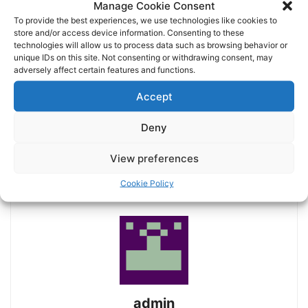
Manage Cookie Consent
To provide the best experiences, we use technologies like cookies to
store and/or access device information. Consenting to these
technologies will allow us to process data such as browsing behavior or
unique IDs on this site. Not consenting or withdrawing consent, may
adversely affect certain features and functions.
Accept
Previous article
Next article
Deny
Μιχαηλίδης: “Έχουμε χτίσει
ΣΤΕΡΓΙΑΔΗΣ : PAOK – BETIS
μία πολύ δυνατή
POST GAME #libero #news
View preferences
νοοτροπία” – PAOK TV
#paoktoday #football
Cookie Policy
admin