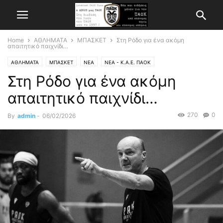
Home
ΑΘΛΗΜΑΤΑ
ΜΠΑΣΚΕΤ
Στη Ρόδο για ένα ακόμη
απαιτητικό παιχνίδι…
ΑΘΛΗΜΑΤΑ
ΜΠΑΣΚΕΤ
ΝΕΑ
ΝΕΑ - Κ.Α.Ε. ΠΑΟΚ
Στη Ρόδο για ένα ακόμη
απαιτητικό παιχνίδι…
270
0
By
admin
-
06/02/2026