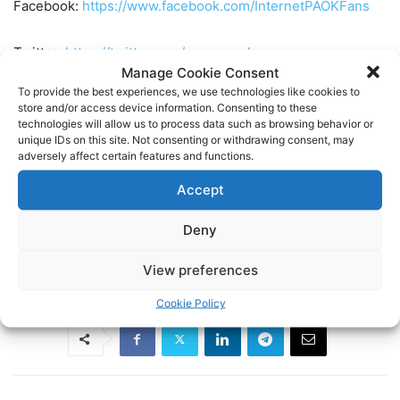
Facebook:
https://www.facebook.com/InternetPAOKFans
Twitter:
https://twitter.com/www_paok_gr
Manage Cookie Consent
To provide the best experiences, we use technologies like cookies to
Linkedin:
https://www.linkedin.com/in/internet-paok-fans-
store and/or access device information. Consenting to these
601b24248
technologies will allow us to process data such as browsing behavior or
unique IDs on this site. Not consenting or withdrawing consent, may
adversely affect certain features and functions.
Instagram:
https://www.instagram.com/internetpaokfans
Accept
#paok #paokfans #παοκ #thessaloniki
Deny
TAGS
BASKET
BASKETBALL
ΠΑΟΚ
View preferences
Cookie Policy