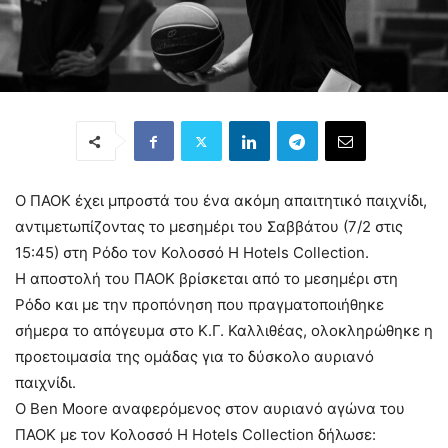
Ο ΠΑΟΚ έχει μπροστά του ένα ακόμη απαιτητικό παιχνίδι,
αντιμετωπίζοντας το μεσημέρι του Σαββάτου (7/2 στις
15:45) στη Ρόδο τον Κολοσσό H Hotels Collection.
Η αποστολή του ΠΑΟΚ βρίσκεται από το μεσημέρι στη
Ρόδο και με την προπόνηση που πραγματοποιήθηκε
σήμερα το απόγευμα στο Κ.Γ. Καλλιθέας, ολοκληρώθηκε η
προετοιμασία της ομάδας για το δύσκολο αυριανό
παιχνίδι.
Ο Ben Moore αναφερόμενος στον αυριανό αγώνα του
ΠΑΟΚ με τον Κολοσσό H Hotels Collection δήλωσε: