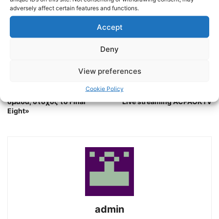
adversely affect certain features and functions.
Accept
Deny
Previous article
Next article
View preferences
LIBERO 107,4 | ΠΑΟΚ |
ΠΑΟΚ DOMUS ERGO – ΝΟ
Χρήστος Σαλούστρος:
ΧΑΝΙΩΝ 5η αγ Α1
Cookie Policy
«Πιστεύω πολύ στην
ΥΔΑΤΟΣΦΑΙΡΙΣΗ ΑΝΔΡΩΝ |
ομάδα, στόχος το Final
Live streaming ACPAOKTV
Eight»
admin