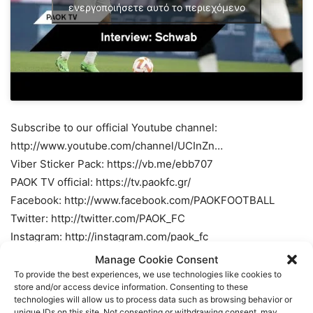
ενεργοποιήσετε αυτό το περιεχόμενο
Subscribe to our official Youtube channel:
http://www.youtube.com/channel/UCInZn…
Viber Sticker Pack: https://vb.me/ebb707
PAOK TV official: https://tv.paokfc.gr/
Facebook: http://www.facebook.com/PAOKFOOTBALL
Twitter: http://twitter.com/PAOK_FC
Instagram: http://instagram.com/paok_fc
Manage Cookie Consent
TAGS
FOOTBALL
ΠΑΟΚ
ΠΟΔΟΣΦΑΙΡΟ
To provide the best experiences, we use technologies like cookies to
store and/or access device information. Consenting to these
technologies will allow us to process data such as browsing behavior or
unique IDs on this site. Not consenting or withdrawing consent, may