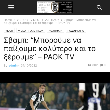
Home
VIDEO
VIDEO - Π.Α.Ε. ΠΑΟΚ
Σβαμπ: “Μπορούμε να
παίξουμε καλύτερα και το ξέρουμε” – PAOK TV
VIDEO
VIDEO - Π.Α.Ε. ΠΑΟΚ
ΑΘΛΗΜΑΤΑ
ΠΟΔΟΣΦΑΙΡΟ
Σβαμπ: “Μπορούμε να
παίξουμε καλύτερα και το
ξέρουμε” – PAOK TV
802
0
By
admin
-
31/10/2022