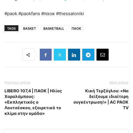
#paok #paokfans #παοκ #thessaloniki
TAGS
BASKET
BASKETBALL
ΠΑΟΚ
Previous article
Next article
LIBERO 107,4 | ΠΑΟΚ | Ηλίας
Κική Τερζόγλου: «Να
Χαραλάμπους:
δείξουμε ιδιαίτερη
«Εκπληκτικός ο
συγκέντρωση!» | AC PAOK
Λουτσέσκου, εξαιρετικό το
TV
κλίμα στην ομάδα»