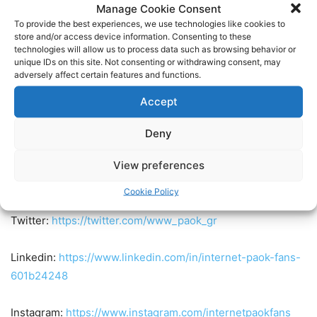
Manage Cookie Consent
καταχώρηση της ταυτότητας και του ΑΜΚΑ.
To provide the best experiences, we use technologies like cookies to
store and/or access device information. Consenting to these
technologies will allow us to process data such as browsing behavior or
-Τα παιδιά ηλικίας ως 12 ετών έχουν ελεύθερη είσοδο στο
unique IDs on this site. Not consenting or withdrawing consent, may
γήπεδο χωρίς να καταλαμβάνουν θέση, ενώ παράλληλα
adversely affect certain features and functions.
θα υπάρχει και παιδικό εισιτήριο στα 5€ για τα παιδιά έως
Accept
15 ετών. (Ισχύει και για τα διαζώματα 108-111).
Deny
Ακολουθήστε τους Internet PAOK Fans στα social media:
View preferences
Facebook:
https://www.facebook.com/InternetPAOKFans
Cookie Policy
Twitter:
https://twitter.com/www_paok_gr
Linkedin:
https://www.linkedin.com/in/internet-paok-fans-
601b24248
Instagram:
https://www.instagram.com/internetpaokfans