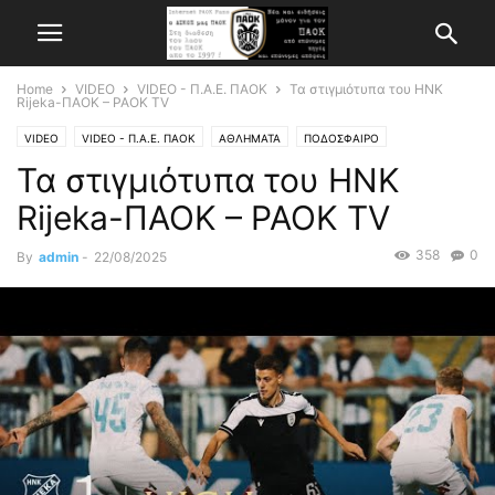
Home
VIDEO
VIDEO - Π.Α.Ε. ΠΑΟΚ
Τα στιγμιότυπα του HNK
Rijeka-ΠΑΟΚ – PAOK TV
VIDEO
VIDEO - Π.Α.Ε. ΠΑΟΚ
ΑΘΛΗΜΑΤΑ
ΠΟΔΟΣΦΑΙΡΟ
Τα στιγμιότυπα του HNK
Rijeka-ΠΑΟΚ – PAOK TV
358
0
By
admin
-
22/08/2025