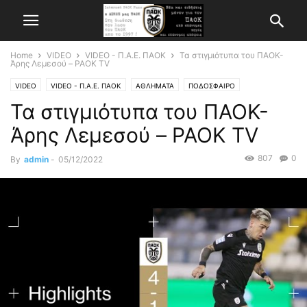
Home
VIDEO
VIDEO - Π.Α.Ε. ΠΑΟΚ
Τα στιγμιότυπα του ΠΑΟΚ-
Άρης Λεμεσού – PAOK TV
VIDEO
VIDEO - Π.Α.Ε. ΠΑΟΚ
ΑΘΛΗΜΑΤΑ
ΠΟΔΟΣΦΑΙΡΟ
Τα στιγμιότυπα του ΠΑΟΚ-
Άρης Λεμεσού – PAOK TV
807
0
By
admin
-
05/12/2022