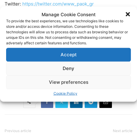
Twitter:
https://twitter.com/www_paok_gr
Manage Cookie Consent
Linkedin:
https://www.linkedin.com/in/internet-paok-fans-
To provide the best experiences, we use technologies like cookies to
store and/or access device information. Consenting to these
601b24248
technologies will allow us to process data such as browsing behavior or
unique IDs on this site. Not consenting or withdrawing consent, may
adversely affect certain features and functions.
Instagram:
https://www.instagram.com/internetpaokfans
Accept
#paok #paokfans #παοκ #thessaloniki
Deny
TAGS
FOOTBALL
ΠΑΟΚ
ΠΟΔΟΣΦΑΙΡΟ
View preferences
Cookie Policy
Previous article
Next article