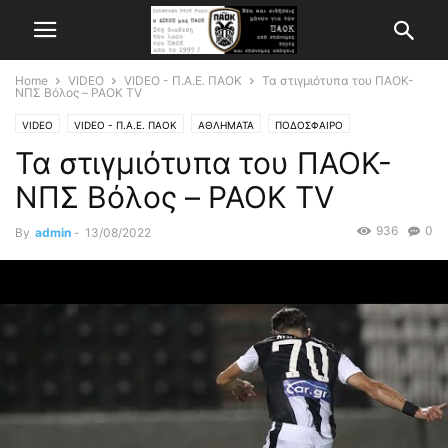
Home
VIDEO
VIDEO - Π.Α.Ε. ΠΑΟΚ
Τα στιγμιότυπα του ΠΑΟΚ-
ΝΠΣ Βόλος – PAOK TV
VIDEO
VIDEO - Π.Α.Ε. ΠΑΟΚ
ΑΘΛΗΜΑΤΑ
ΠΟΔΟΣΦΑΙΡΟ
Τα στιγμιότυπα του ΠΑΟΚ-
ΝΠΣ Βόλος – PAOK TV
936
0
By
admin
-
13/08/2022