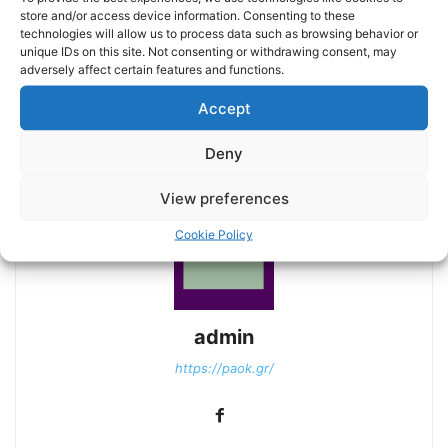
store and/or access device information. Consenting to these
technologies will allow us to process data such as browsing behavior or
unique IDs on this site. Not consenting or withdrawing consent, may
adversely affect certain features and functions.
Previous article
Next article
Accept
Εικόνες από το ΠΑΟΚ-ΝΠΣ
Τα στιγμιότυπα του ΠΑΟΚ-
Βόλος
ΝΠΣ Βόλος
Deny
View preferences
Cookie Policy
admin
https://paok.gr/