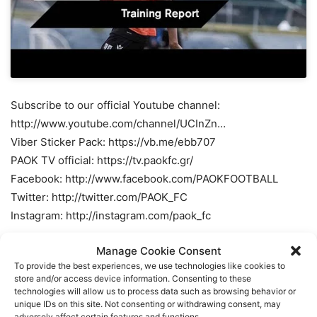
Subscribe to our official Youtube channel:
http://www.youtube.com/channel/UCInZn…
Viber Sticker Pack: https://vb.me/ebb707
PAOK TV official: https://tv.paokfc.gr/
Facebook: http://www.facebook.com/PAOKFOOTBALL
Twitter: http://twitter.com/PAOK_FC
Instagram: http://instagram.com/paok_fc
Manage Cookie Consent
TAGS
FOOTBALL
ΠΑΟΚ
ΠΟΔΟΣΦΑΙΡΟ
To provide the best experiences, we use technologies like cookies to
store and/or access device information. Consenting to these
technologies will allow us to process data such as browsing behavior or
unique IDs on this site. Not consenting or withdrawing consent, may
adversely affect certain features and functions.