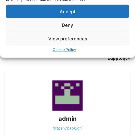
Accept
Deny
Previous article
Next article
Επιστροφές και προσήλωση
LIBERO 107,4 | ΠΑΟΚ |
View preferences
στο στόχο
Βασίλης Νικολόπουλος:
«Φύλακας άγγελος για την
Cookie Policy
οικογένειά μου ο Ιβάν
Σαββίδης»
admin
https://paok.gr/