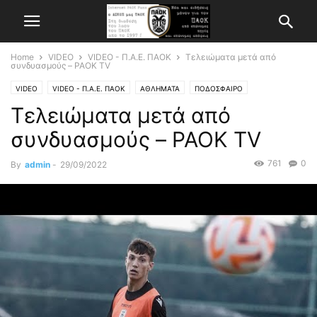
Home
VIDEO
VIDEO - Π.Α.Ε. ΠΑΟΚ
Τελειώματα μετά από
συνδυασμούς – PAOK TV
VIDEO
VIDEO - Π.Α.Ε. ΠΑΟΚ
ΑΘΛΗΜΑΤΑ
ΠΟΔΟΣΦΑΙΡΟ
Τελειώματα μετά από
συνδυασμούς – PAOK TV
761
0
By
admin
-
29/09/2022