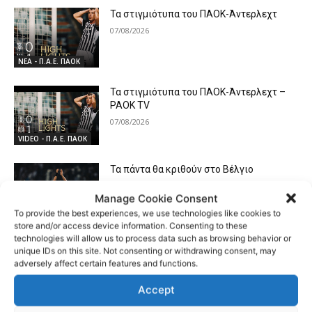
Τα στιγμιότυπα του ΠΑΟΚ-Άντερλεχτ
07/08/2026
ΝΕΑ - Π.Α.Ε. ΠΑΟΚ
Τα στιγμιότυπα του ΠΑΟΚ-Άντερλεχτ –
PAOK TV
07/08/2026
VIDEO - Π.Α.Ε. ΠΑΟΚ
Τα πάντα θα κριθούν στο Βέλγιο
07/08/2026
Manage Cookie Consent
To provide the best experiences, we use technologies like cookies to
ΝΕΑ - Π.Α.Ε. ΠΑΟΚ
store and/or access device information. Consenting to these
technologies will allow us to process data such as browsing behavior or
unique IDs on this site. Not consenting or withdrawing consent, may
adversely affect certain features and functions.
Accept
- Advertisment -