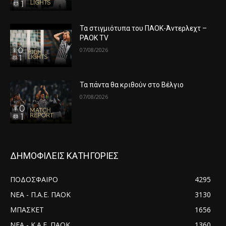
Τα στιγμιότυπα του ΠΑΟΚ-Άντερλεχτ –
PAOK TV
07/08/2026
Τα πάντα θα κριθούν στο Βέλγιο
07/08/2026
ΔΗΜΟΦΙΛΕΙΣ ΚΑΤΗΓΟΡΙΕΣ
ΠΟΔΟΣΦΑΙΡΟ
4295
ΝΕΑ - Π.Α.Ε. ΠΑΟΚ
3130
ΜΠΑΣΚΕΤ
1656
ΝΕΑ - Κ.Α.Ε. ΠΑΟΚ
1360