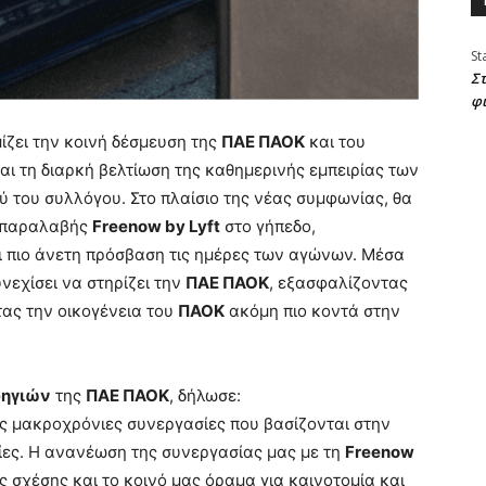
St
Στ
φ
ζει την κοινή δέσμευση της
ΠΑΕ ΠΑΟΚ
και του
και τη διαρκή βελτίωση της καθημερινής εμπειρίας των
ύ του συλλόγου. Στο πλαίσιο της νέας συμφωνίας, θα
ο παραλαβής
Freenow by Lyft
στο γήπεδο,
 πιο άνετη πρόσβαση τις ημέρες των αγώνων. Μέσα
νεχίσει να στηρίζει την
ΠΑΕ ΠΑΟΚ
, εξασφαλίζοντας
ας την οικογένεια του
ΠΑΟΚ
ακόμη πιο κοντά στην
ρηγιών
της
ΠΑΕ ΠΑΟΚ
, δήλωσε:
τις μακροχρόνιες συνεργασίες που βασίζονται στην
αξίες. Η ανανέωση της συνεργασίας μας με τη
Freenow
ς σχέσης και το κοινό μας όραμα για καινοτομία και