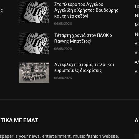
Στο πλευρό του Άγγελου
Π
ης
Αγγελίδη ο Χρήστος Βουδούρης
Ν
και τη νέα σεζόν!
06/08/2026
Μ
ΝΕ
Τέταρτη χρονιά στον ΠΑΟΚ ο
Γιάννης Μπάτζιος!
V
06/08/2026
V
Α
Άντερλεχτ: Ιστορία, τίτλοι και
ευρωπαϊκές διακρίσεις
VI
06/08/2026
ΤΙΚΑ ΜΕ ΕΜΑΣ
Α
paper is your news, entertainment, music fashion website.