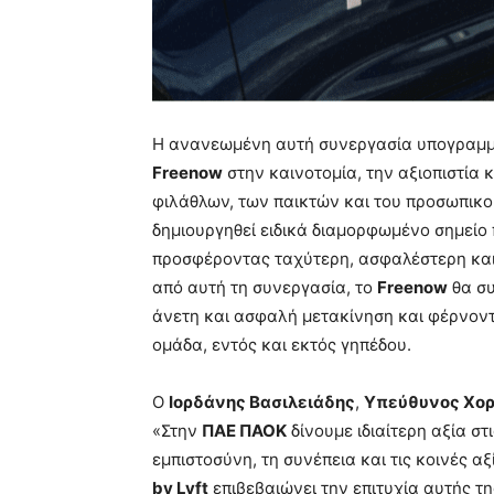
Η ανανεωμένη αυτή συνεργασία υπογραμμί
Freenow
στην καινοτομία, την αξιοπιστία 
φιλάθλων, των παικτών και του προσωπικο
δημιουργηθεί ειδικά διαμορφωμένο σημεί
προσφέροντας ταχύτερη, ασφαλέστερη και
από αυτή τη συνεργασία, το
Freenow
θα συ
άνετη και ασφαλή μετακίνηση και φέρνοντ
ομάδα, εντός και εκτός γηπέδου.
Ο
Ιορδάνης Βασιλειάδης
,
Υπεύθυνος Χο
«Στην
ΠΑΕ ΠΑΟΚ
δίνουμε ιδιαίτερη αξία σ
εμπιστοσύνη, τη συνέπεια και τις κοινές 
by Lyft
επιβεβαιώνει την επιτυχία αυτής τη