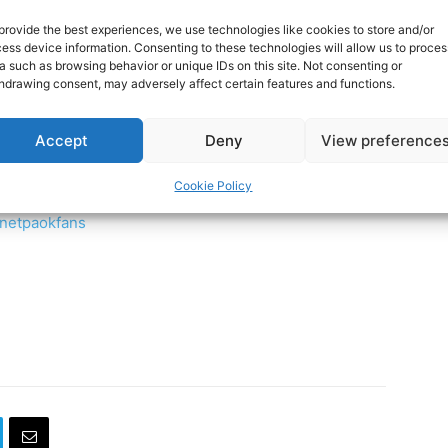
ocial media:
provide the best experiences, we use technologies like cookies to store and/or
ess device information. Consenting to these technologies will allow us to proces
rnetPAOKFans
a such as browsing behavior or unique IDs on this site. Not consenting or
hdrawing consent, may adversely affect certain features and functions.
Accept
Deny
View preference
rnet-paok-fans-601b24248
Cookie Policy
rnetpaokfans