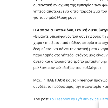
ουσιαστική ενίσχυση της εμπειρίας των φι
γήπεδο αποτελεί ένα απτό παράδειγμα του
για τους φιλάθλους μας».
H
Ασπασία Τοπαλίδου
,
Γενική Διευθύντρ
«Είμαστε υπερήφανοι που συνεχίζουμε τη 
χαρακτηρίζεται από πάθος, ιστορία και ισ
δεσμεύεται να κάνει την αστική μετακίνηση
παραλαβής στο γήπεδο, στόχος μας είναι
άνετο και απρόσκοπτο τρόπο μετακίνησης 
μελλοντικές φιλοδοξίες του συλλόγου».
Μαζί, η
ΠΑΕ ΠΑΟΚ
και το
Freenow
προχωρο
συνδέει το ποδόσφαιρο, την καινοτομία κα
The post
Το Freenow by Lyft συνεχίζει με