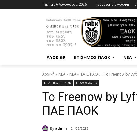
Πέμπτη, 6 Αυγούστου, 2026
Σύνδεση / Εγγραφή
B
PAOK.GR
ΕΠΙΣΗΜΟΣ ΠΑΟΚ
ΝΕΑ
Αρχική
ΝΕΑ
ΝΕΑ - Π.Α.Ε. ΠΑΟΚ
Το Freenow by Lyft
ΝΕΑ - Π.Α.Ε. ΠΑΟΚ
ΠΟΔΟΣΦΑΙΡΟ
Το Freenow by Lyf
ΠΑΕ ΠΑΟΚ
By
admin
24/02/2026