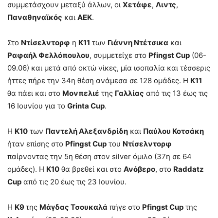
συμμετάσχουν μεταξύ άλλων, οι
Χετάφε
,
Λιντς
,
Παναθηναϊκός
και
ΑΕΚ
.
Στο
Ντίσελντορφ
η
Κ11
των
Γιάννη Ντέτσικα
και
Ραφαήλ Φελλόπουλου
, συμμετείχε στο
Pfingst Cup
(06-
09.06) και μετά από οκτώ νίκες, μία ισοπαλία και τέσσερις
ήττες πήρε την 34η θέση ανάμεσα σε 128 ομάδες. Η
Κ11
θα πάει και στο
Μονπελιέ
της
Γαλλίας
από τις 13 έως τις
16 Ιουνίου για το
Grinta Cup
.
Η
Κ10
των
Παντελή Αλεξανδρίδη
και
Παύλου Κοτσάκη
ήταν επίσης στο
Pfingst Cup
του
Ντίσελντορφ
παίρνοντας την 5η θέση στον silver όμιλο (37η σε 64
ομάδες). Η
Κ10
θα βρεθεί και στο
Ανόβερο
, στο
Raddatz
Cup
από τις 20 έως τις 23 Ιουνίου.
Η
Κ9
της
Μάγδας Τσουκαλά
πήγε στο
Pfingst Cup
της