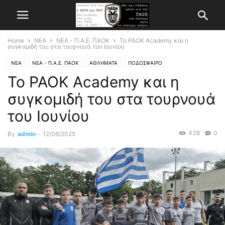
Home
ΝΕΑ
ΝΕΑ - Π.Α.Ε. ΠΑΟΚ
Το PAOK Academy και η
συγκομιδή του στα τουρνουά του Ιουνίου
ΝΕΑ
ΝΕΑ - Π.Α.Ε. ΠΑΟΚ
ΑΘΛΗΜΑΤΑ
ΠΟΔΟΣΦΑΙΡΟ
Το PAOK Academy και η
συγκομιδή του στα τουρνουά
του Ιουνίου
438
0
By
admin
-
12/06/2025