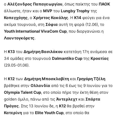
ο
Αλέξανδρος Παπαγεωργίου
, όπως παίκτης του
ΠΑΟΚ
άλλωστε, ήταν και ο
MVP
του
Lungby Trophy
της
Κοπεγχάγης
, ο
Χρήστος Κακάλης
. Η
Κ14
φεύγει για ένα
ακόμα τουρνουά, στη
Σόφια
αυτή τη φορά (12.06), το
Youth International VivaCom Cup
, που διοργανώνει η
Λουντογκόρετς
.
H
K13
του
Δημήτρη Βασιλάκου
κατετάγη 17η ανάμεσα σε
34 ομάδες στο τουρνουά
Dalmantiko Cup
της
Κροατίας
(29.05-01.06).
Η
Κ12
των
Δημήτρη Μποσκλαβίτη
και
Γρηγόρη Τζέλη
βρέθηκε στην
Ολλανδία
από τις 6 έως τις 9 Ιουνίου για το
Olympia Talent Cup
, στο οποίο πήρε την έκτη θέση στον
golden όμιλο, πάνω από τις
Άντερλεχτ
και
Σπάρτα
Πράγας
. Στις 13 Ιουνίου δε, η
Κ12
θα βρεθεί στην
Κατερίνη
για το
Elite Youth Cup
, στο οποίο θα