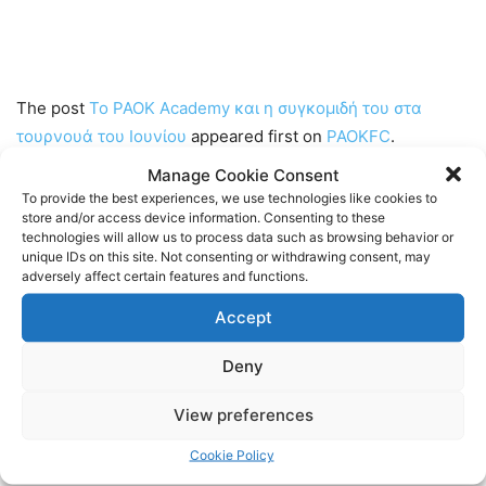
The post
Το PAOK Academy και η συγκομιδή του στα
τουρνουά του Ιουνίου
appeared first on
PAOKFC
.
Manage Cookie Consent
Ακολουθήστε τους Internet PAOK Fans στα social media:
To provide the best experiences, we use technologies like cookies to
store and/or access device information. Consenting to these
technologies will allow us to process data such as browsing behavior or
Facebook:
https://www.facebook.com/InternetPAOKFans
unique IDs on this site. Not consenting or withdrawing consent, may
adversely affect certain features and functions.
Twitter:
https://twitter.com/www_paok_gr
Accept
Linkedin:
https://www.linkedin.com/in/internet-paok-fans-
Deny
601b24248
View preferences
Instagram:
https://www.instagram.com/internetpaokfans
Cookie Policy