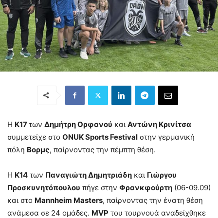
Η
Κ17
των
Δημήτρη Ορφανού
και
Αντώνη Κρινίτσα
συμμετείχε στο
ΟΝUK Sports Festival
στην γερμανική
πόλη
Βορμς
, παίρνοντας την πέμπτη θέση.
H
Κ14
των
Παναγιώτη Δημητριάδη
και
Γιώργου
Προσκυνητόπουλου
πήγε στην
Φρανκφούρτη
(06-09.09)
και στο
Mannheim Masters
, παίρνοντας την ένατη θέση
ανάμεσα σε 24 ομάδες.
MVP
του τουρνουά αναδείχθηκε