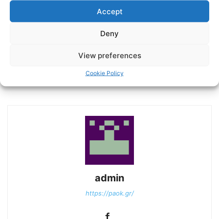
Accept
Deny
View preferences
Previous article
Next article
Αρχίζει το ταξίδι των
Σε ρυθμούς ντέρμπι – PAOK
Cookie Policy
μικρών της Super League
TV
admin
https://paok.gr/