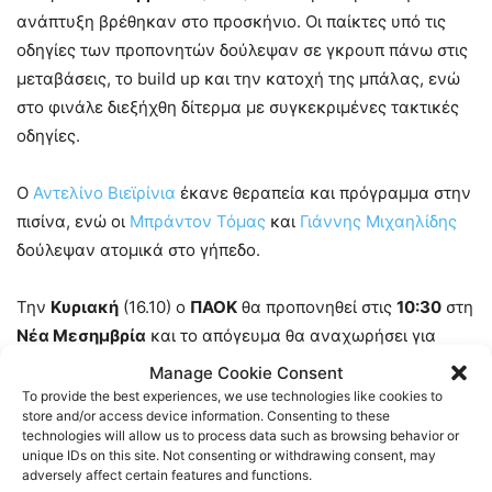
ανάπτυξη βρέθηκαν στο προσκήνιο. Οι παίκτες υπό τις
οδηγίες των προπονητών δούλεψαν σε γκρουπ πάνω στις
μεταβάσεις, το build up και την κατοχή της μπάλας, ενώ
στο φινάλε διεξήχθη δίτερμα με συγκεκριμένες τακτικές
οδηγίες.
Ο
Αντελίνο Βιεϊρίνια
έκανε θεραπεία και πρόγραμμα στην
πισίνα, ενώ οι
Μπράντον Τόμας
και
Γιάννης Μιχαηλίδης
δούλεψαν ατομικά στο γήπεδο.
Την
Κυριακή
(16.10) ο
ΠΑΟΚ
θα προπονηθεί στις
10:30
στη
Νέα Μεσημβρία
και το απόγευμα θα αναχωρήσει για
Αθήνα από το αεροδρόμιο
Μακεδονία
.
Manage Cookie Consent
To provide the best experiences, we use technologies like cookies to
store and/or access device information. Consenting to these
TAGS
FOOTBALL
ΠΑΟΚ
ΠΟΔΟΣΦΑΙΡΟ
technologies will allow us to process data such as browsing behavior or
unique IDs on this site. Not consenting or withdrawing consent, may
adversely affect certain features and functions.