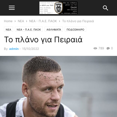
Home
ΝΕΑ
ΝΕΑ - Π.Α.Ε. ΠΑΟΚ
Το πλάνο για Πειραιά
ΝΕΑ
ΝΕΑ - Π.Α.Ε. ΠΑΟΚ
ΑΘΛΗΜΑΤΑ
ΠΟΔΟΣΦΑΙΡΟ
Το πλάνο για Πειραιά
789
0
By
admin
-
15/10/2022