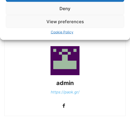
Deny
Previous article
Next article
Σε θέση αναμονής για την
Εικόνες από την
View preferences
πρεμιέρα ο ΠΑΟΚ Β
προπόνηση
Cookie Policy
admin
https://paok.gr/