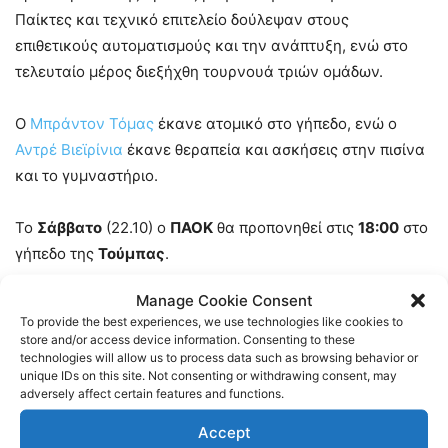
Παίκτες και τεχνικό επιτελείο δούλεψαν στους
επιθετικούς αυτοματισμούς και την ανάπτυξη, ενώ στο
τελευταίο μέρος διεξήχθη τουρνουά τριών ομάδων.
Ο
Μπράντον Τόμας
έκανε ατομικό στο γήπεδο, ενώ ο
Αντρέ Βιεϊρίνια
έκανε θεραπεία και ασκήσεις στην πισίνα
και το γυμναστήριο.
Το
Σάββατο
(22.10) ο
ΠΑΟΚ
θα προπονηθεί στις
18:00
στο
γήπεδο της
Τούμπας
.
Manage Cookie Consent
TAGS
FOOTBALL
ΠΑΟΚ
ΠΟΔΟΣΦΑΙΡΟ
To provide the best experiences, we use technologies like cookies to
store and/or access device information. Consenting to these
technologies will allow us to process data such as browsing behavior or
unique IDs on this site. Not consenting or withdrawing consent, may
adversely affect certain features and functions.
Accept