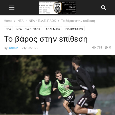
Home
ΝΕΑ
ΝΕΑ - Π.Α.Ε. ΠΑΟΚ
Το βάρος στην επίθεση
ΝΕΑ
ΝΕΑ - Π.Α.Ε. ΠΑΟΚ
ΑΘΛΗΜΑΤΑ
ΠΟΔΟΣΦΑΙΡΟ
Το βάρος στην επίθεση
781
0
By
admin
-
21/10/2022