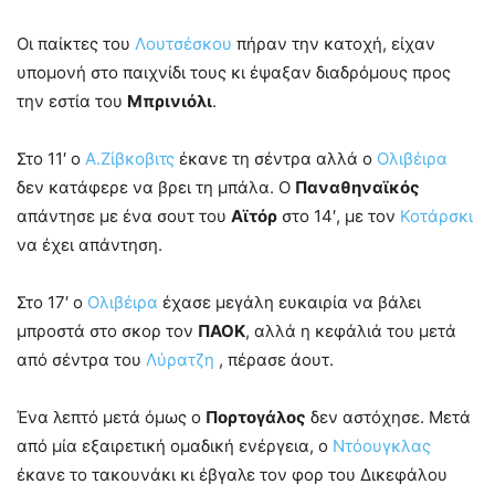
Οι παίκτες του
Λουτσέσκου
πήραν την κατοχή, είχαν
υπομονή στο παιχνίδι τους κι έψαξαν διαδρόμους προς
την εστία του
Μπρινιόλι
.
Στο 11′ ο
Α.Ζίβκοβιτς
έκανε τη σέντρα αλλά ο
Ολιβέιρα
δεν κατάφερε να βρει τη μπάλα. Ο
Παναθηναϊκός
απάντησε με ένα σουτ του
Αϊτόρ
στο 14′, με τον
Κοτάρσκι
να έχει απάντηση.
Στο 17′ ο
Ολιβέιρα
έχασε μεγάλη ευκαιρία να βάλει
μπροστά στο σκορ τον
ΠΑΟΚ
, αλλά η κεφάλιά του μετά
από σέντρα του
Λύρατζη
, πέρασε άουτ.
Ένα λεπτό μετά όμως ο
Πορτογάλος
δεν αστόχησε. Μετά
από μία εξαιρετική ομαδική ενέργεια, ο
Ντόουγκλας
έκανε το τακουνάκι κι έβγαλε τον φορ του Δικεφάλου