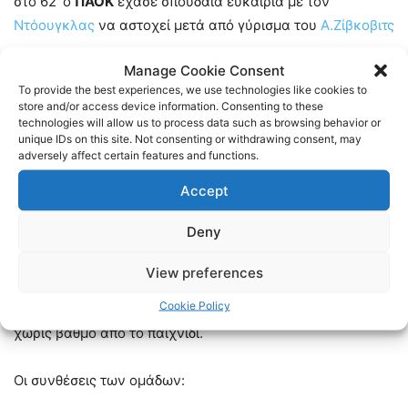
στο 62′ ο
ΠΑΟΚ
έχασε σπουδαία ευκαιρία με τον
Ντόουγκλας
να αστοχεί μετά από γύρισμα του
Α.Ζίβκοβιτς
.
Manage Cookie Consent
To provide the best experiences, we use technologies like cookies to
Ο
Παναθηναϊκός
κόντρα στη ροή του αγώνα πέτυχε κι
store and/or access device information. Consenting to these
άλλο γκολ. Στο 72′ μετά από μία φάση διαρκείας στα καρέ
technologies will allow us to process data such as browsing behavior or
unique IDs on this site. Not consenting or withdrawing consent, may
του
Δικεφάλου
ο
Κοτάρσκι
βρήκε με το χέρι τον
Σπόραρ
adversely affect certain features and functions.
κι ο διαιτητής μετά από χρήση
VAR
υπέδειξε το πέναλτι,
Accept
με τον
Αϊτόρ
μα ευστοχεί από την άσπρη βούλα για το
1-
2
.
Deny
Ο
Ράζβαν Λουτσέσκου
έριξε στο παιχνίδι όποιον
View preferences
διαθέσιμο επιθετικό παίκτη είχε, ο
ΠΑΟΚ
δεν το παράτησε,
Cookie Policy
πίεσε, αλλά δεν βρήκε το γκολ της ισοφάρισης και έμεινε
χωρίς βαθμό από το παιχνίδι.
Οι συνθέσεις των ομάδων: