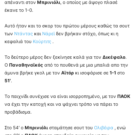
απέναντι στον
Μπρινιόλι
, ο οποίος με άψογο πλασέ
έκανε το 1-0.
Αυτό ήταν και το σκορ του πρώτου μέρους καθώς τα σουτ
των
Ντάντας
και
Νάρεϊ
δεν βρήκαν στόχο, όπως κι η
κεφαλιά του
Κούρτιτς
.
Το δεύτερο μέρος δεν ξεκίνησε καλά για τον
Δικέφαλο
.
Ο
Παναθηναϊκός
από το πουθενά με μια μπαλιά απο την
άμυνα βρήκε γκολ με τον
Αϊτόρ
κι ισοφάρισε σε
1-1
στο
51′
.
Το παιχνίδι συνέχισε να είναι ισορροπημένο, με τον
ΠΑΟΚ
να έχει την κατοχή και να ψάχνει τρόπο να πάρει το
προβάδισμα.
Στο 54′ ο
Μπρινιόλι
σταμάτησε σουτ του
Ολιβέιρα
, ενώ