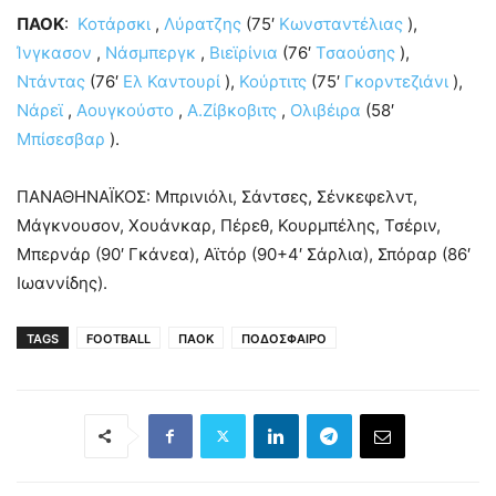
ΠΑΟΚ
:
Κοτάρσκι
,
Λύρατζης
(75′
Κωνσταντέλιας
),
Ίνγκασον
,
Νάσμπεργκ
,
Βιεϊρίνια
(76′
Τσαούσης
),
Ντάντας
(76′
Ελ Καντουρί
),
Κούρτιτς
(75′
Γκορντεζιάνι
),
Νάρεϊ
,
Αουγκούστο
,
Α.Ζίβκοβιτς
,
Ολιβέιρα
(58′
Μπίσεσβαρ
).
ΠΑΝΑΘΗΝΑΪΚΟΣ: Μπρινιόλι, Σάντσες, Σένκεφελντ,
Μάγκνουσον, Χουάνκαρ, Πέρεθ, Κουρμπέλης, Τσέριν,
Μπερνάρ (90′ Γκάνεα), Αϊτόρ (90+4′ Σάρλια), Σπόραρ (86′
Ιωαννίδης).
TAGS
FOOTBALL
ΠΑΟΚ
ΠΟΔΟΣΦΑΙΡΟ