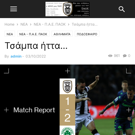
Home
ΝΕΑ
ΝΕΑ - Π.Α.Ε. ΠΑΟΚ
Τσάμπα ήττα…
ΝΕΑ
ΝΕΑ - Π.Α.Ε. ΠΑΟΚ
ΑΘΛΗΜΑΤΑ
ΠΟΔΟΣΦΑΙΡΟ
Τσάμπα ήττα…
961
0
By
admin
-
03/10/2022